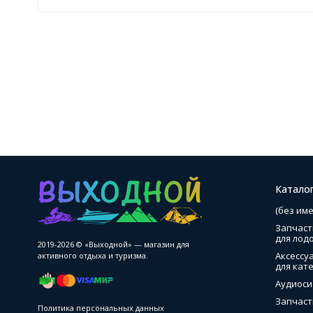
Катало
(без име
Запчаст
для лод
2019-2026 © «Выходной» — магазин для
Аксессу
активного отдыха и туризма.
для кате
Аудиоси
Запчаст
Политика персональных данных