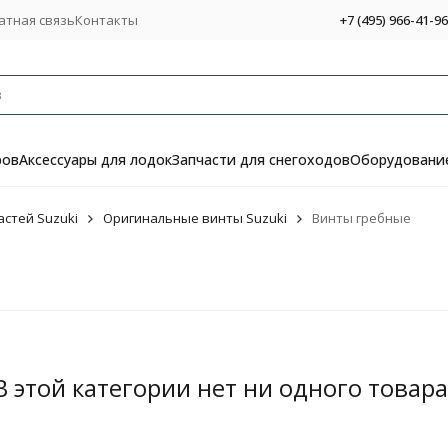
атная связь
Контакты
+7 (495) 966-41-96
ров
Аксессуары для лодок
Запчасти для снегоходов
Оборудование
стей Suzuki
Оригинальные винты Suzuki
Винты гребные
В этой категории нет ни одного товара