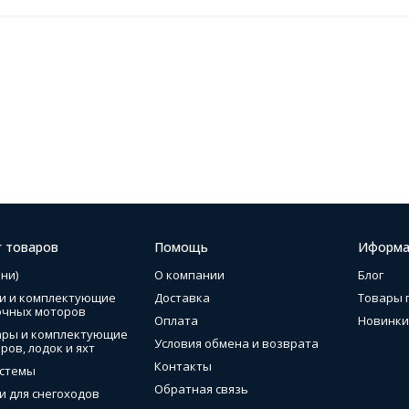
г товаров
Помощь
Иформа
ни)
О компании
Блог
и и комплектующие
Доставка
Товары 
очных моторов
Оплата
Новинки
ары и комплектующие
Условия обмена и возврата
ров, лодок и яхт
Контакты
стемы
Обратная связь
и для снегоходов