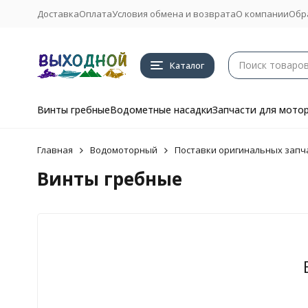
Доставка
Оплата
Условия обмена и возврата
О компании
Обр
Каталог
Винты гребные
Водометные насадки
Запчасти для мото
Главная
Водомоторный
Поставки оригинальных запча
Винты гребные