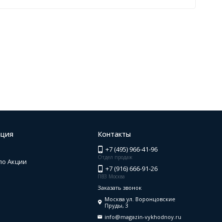
ция
Контакты
+7 (495) 966-41-96
Отдел продаж
по Акции
+7 (916) 666-91-26
ПВЗ Москва
Заказать звонок
Москва ул. Воронцовские
Пруды, 3
info@magazin-vykhodnoy.ru