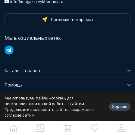
info@magazin-vykhodnoy.ru
Проложить маршрут
Мы в социальных сетях:
Каталог товаров
Помощь
Мы используем файлы «cookie», для
Иформация
персонализации вашей работы с сайтом.
Хорошо
Продолжая использовать сайт вы выражаете
согласие с этим.
Политика персональных данных
Разработано в
bodysite.ru