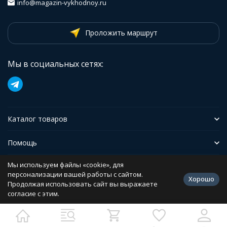
info@magazin-vykhodnoy.ru
Проложить маршрут
Мы в социальных сетях:
Каталог товаров
Помощь
Мы используем файлы «cookie», для
Иформация
персонализации вашей работы с сайтом.
Хорошо
Продолжая использовать сайт вы выражаете
согласие с этим.
Политика персональных данных
Разработано в
bodysite.ru