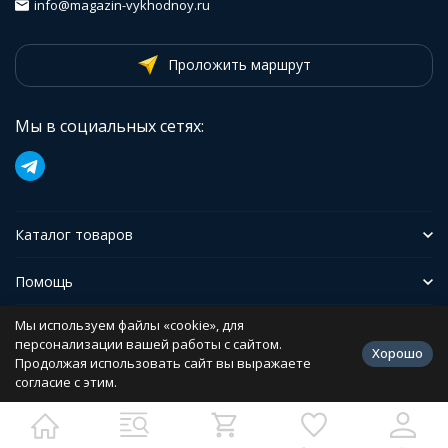
info@magazin-vykhodnoy.ru
Проложить маршрут
Мы в социальных сетях:
Каталог товаров
Помощь
Мы используем файлы «cookie», для
Иформация
персонализации вашей работы с сайтом.
Хорошо
Продолжая использовать сайт вы выражаете
согласие с этим.
Политика персональных данных
Разработано в
bodysite.ru