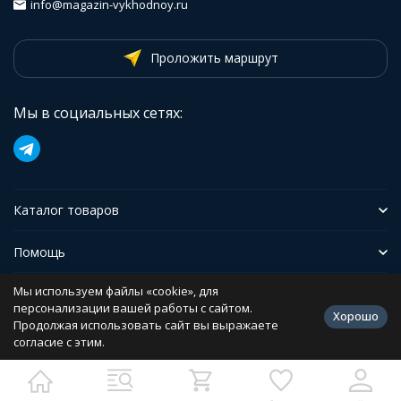
info@magazin-vykhodnoy.ru
Проложить маршрут
Мы в социальных сетях:
Каталог товаров
Помощь
Мы используем файлы «cookie», для
Иформация
персонализации вашей работы с сайтом.
Хорошо
Продолжая использовать сайт вы выражаете
согласие с этим.
Политика персональных данных
Разработано в
bodysite.ru