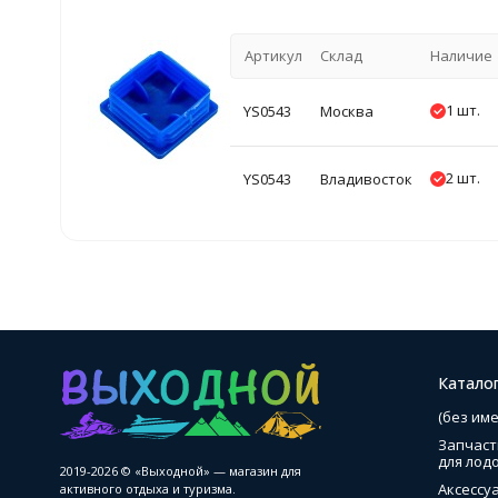
Артикул
Склад
Наличие
1 шт.
YS0543
Москва
2 шт.
YS0543
Владивосток
Катало
(без име
Запчаст
для лод
2019-2026 © «Выходной» — магазин для
Аксессу
активного отдыха и туризма.