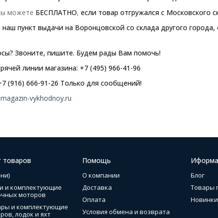
 вы можете
БЕСПЛАТНО
,
если товар отгружался с Московского с
наш пункт выдачи на Воронцовской со склада другого города,
осы?
Звоните, пишите. Будем рады Вам помочь!
рячей линии магазина:
+7 (495) 966-41-96
+7 (916) 666-91-26 Только для сообщений!
magazin-vykhodnoy.ru
г товаров
Помощь
Иформа
ни)
О компании
Блог
и и комплектующие
Доставка
Товары 
очных моторов
Оплата
Новинки
ары и комплектующие
Условия обмена и возврата
ров, лодок и яхт