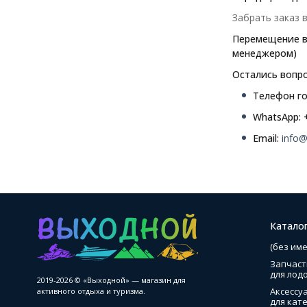
Забрать заказ
Перемещение в 
менеджером)
Остались вопр
Телефон го
WhatsApp:
Email:
info@
Катало
(без име
Запчаст
для лод
2019-2026 © «Выходной» — магазин для
Аксессу
активного отдыха и туризма.
для кате