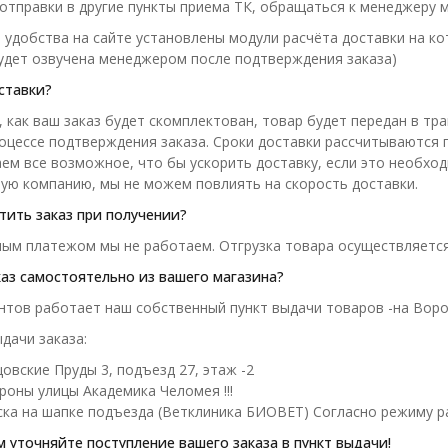
отправки в другие пункты приема ТК, обращаться к менеджеру м
 удобства на сайте установлены модули расчёта доставки на к
удет озвучена менеджером после подтверждения заказа)
ставки?
, как ваш заказ будет скомплектован, товар будет передан в т
роцессе подтверждения заказа. Сроки доставки рассчитываются
аем все возможное, что бы ускорить доставку, если это необходи
ую компанию, мы не можем повлиять на скорость доставки.
ить заказ при получении?
ым платежом мы не работаем. Отгрузка товара осуществляется
каз самостоятельно из вашего магазина?
нтов работает наш собственный пункт выдачи товаров -на Воро
дачи заказа:
овские Пруды 3, подъезд 27, этаж -2
роны улицы Академика Челомея !!!
ка на шапке подъезда (Ветклиника БИОВЕТ) Согласно режиму р
 уточняйте поступление вашего заказа в пункт выдачи!