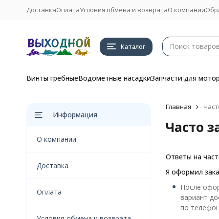
Доставка
Оплата
Условия обмена и возврата
О компании
Обр
Каталог
Винты гребные
Водометные насадки
Запчасти для мото
Главная
Част
Информация
Часто 
О компании
Ответы на част
Доставка
Я оформил зака
После офор
Оплата
вариант до
по телефон
Условия обмена и возврата