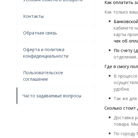
Как оплатить з
Как только ваш
Контакты
Банковской
кабинете н
Обратная связь
карты прои
чек об опл
Оферта и политика
По счету (д
конфиденциальности
отделения 
Где я смогу по
Пользовательское
В процессе
соглашение
осуществля
удобна.
Часто задаваемые вопросы
Так же для
Сколько стоит 
Доставка р
товара. Мы
По городу 