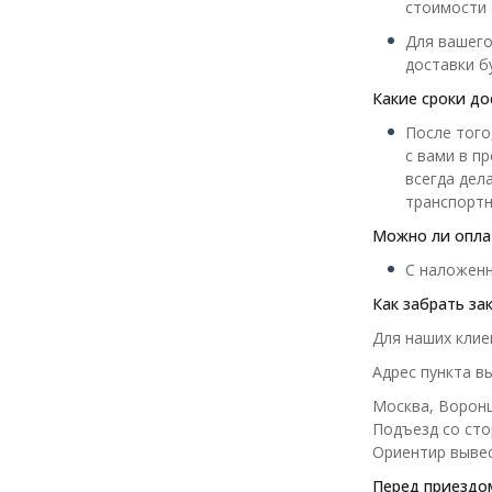
стоимости 
Для вашего
доставки б
Какие сроки до
После того
с вами в п
всегда дел
транспортн
Можно ли оплат
С наложенн
Как забрать за
Для наших клие
Адрес пункта вы
Москва, Воронц
Подъезд со сто
Ориентир вывес
Перед приездом