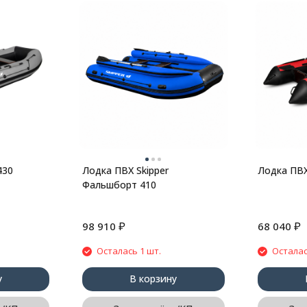
430
Лодка ПВХ Skipper
Лодка ПВХ
Фальшборт 410
₽
₽
98 910
68 040
Осталась 1 шт.
Осталас
у
В корзину