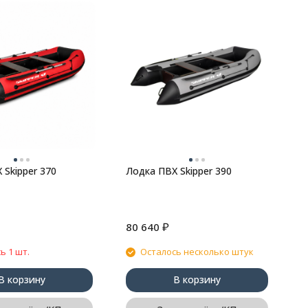
Л
 Skipper 370
Лодка ПВХ Skipper 390
₽
80 640
6
ь 1 шт.
Осталось несколько штук
В корзину
В корзину