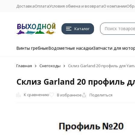
Доставка
Оплата
Условия обмена и возврата
О компании
Обр
Каталог
Винты гребные
Водометные насадки
Запчасти для мото
Главная
Снегоходы
Склиз Garland 20 профиль для Yama
Склиз Garland 20 профиль д
К сравнению
В избранное
Поделиться