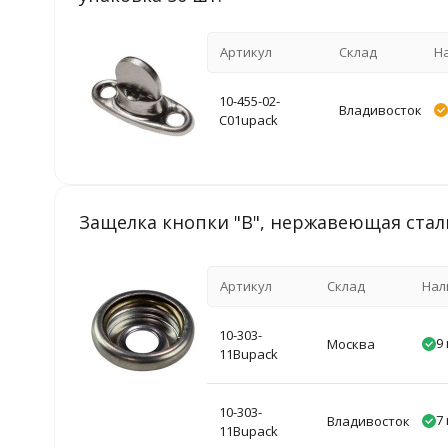
Артикул
Склад
Н
10-455-02-
Владивосток
C01upack
Защелка кнопки "B", нержавеющая сталь,
Артикул
Склад
Нал
10-303-
9 
Москва
11Bupack
10-303-
7 
Владивосток
11Bupack