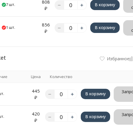
808
7 шт.
В корзину
₽
856
1 шт.
В корзину
₽
et
Избранное
ичие
Цена
Количество
445
Запро
шт.
В корзину
₽
420
Запро
шт.
В корзину
₽