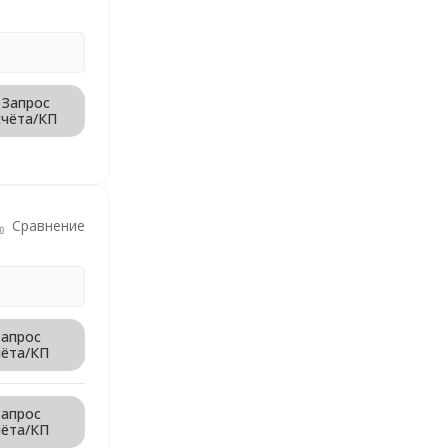
Запрос
счёта/КП
Сравнение
Запрос
чёта/КП
Запрос
чёта/КП