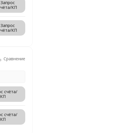
Запрос
счёта/КП
Запрос
счёта/КП
Сравнение
с счёта/
КП
с счёта/
КП