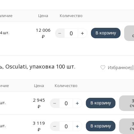
аличие
Цена
Количество
12 006
4 шт.
В корзину
₽
 Osculati, упаковка 100 шт.
Избранное
ичие
Цена
Количество
2 945
шт.
В корзину
с
₽
3 119
шт.
В корзину
с
₽