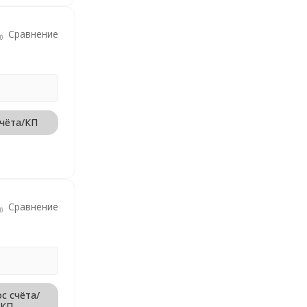
Сравнение
счёта/КП
Сравнение
с счёта/
КП