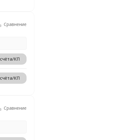
Сравнение
 счёта/КП
 счёта/КП
Сравнение