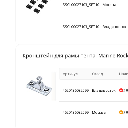
SSCL00027103_SET10
Москва
SSCL00027103_SET10
Владивосток
Кронштейн для рамы тента, Marine Rock
Артикул
Склад
Нал
2 
4620136032599
Владивосток
3 
4620136032599
Москва