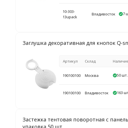
10-303-
7 
Владивосток
13upack
Заглушка декоративная для кнопок Q-s
Артикул
Склад
Наличи
50 шт.
190100100
Москва
163 шт
190100100
Владивосток
Застежка тентовая поворотная c панель
упаковка 50 шт.