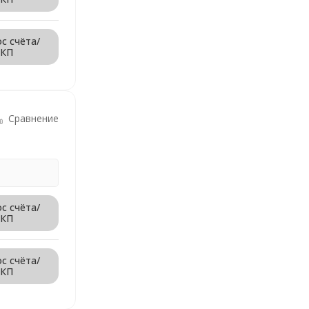
с счёта/
КП
Сравнение
с счёта/
КП
с счёта/
КП