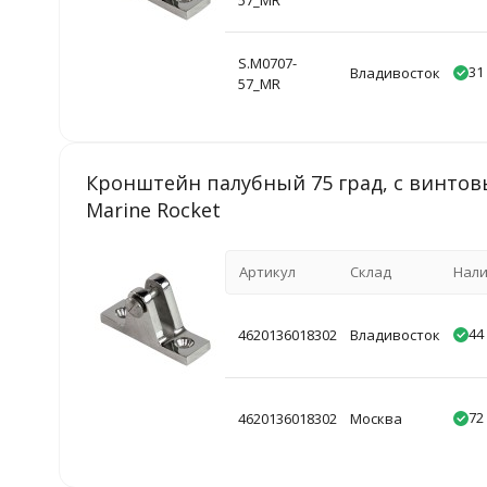
57_MR
S.M0707-
31
Владивосток
57_MR
Кронштейн палубный 75 град, с винто
Marine Rocket
Артикул
Склад
Нал
44
4620136018302
Владивосток
72
4620136018302
Москва