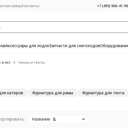
атная связь
Контакты
+7 (495) 966-41-96
ров
Аксессуары для лодок
Запчасти для снегоходов
Оборудование
 и яхт
Чехлы и тенты
для катеров
Фурнитура для рамы
Фурнитура для тента
ортировать:
Название