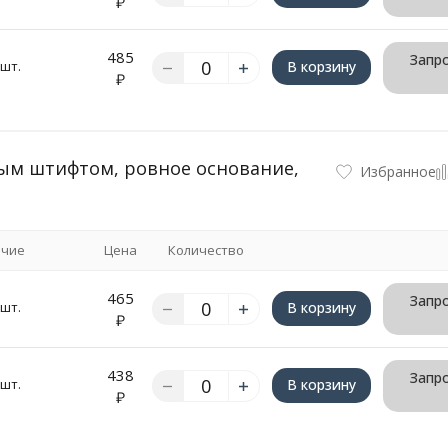
₽
485
Запро
 шт.
В корзину
₽
вым штифтом, ровное основание,
Избранное
ичие
Цена
Количество
465
Запро
 шт.
В корзину
₽
438
Запро
 шт.
В корзину
₽