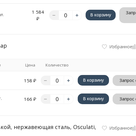
1 584
Запр
шт.
В корзину
₽
nap
Избранное
е
Цена
Количество
В корзину
158
₽
Запрос 
.
В корзину
166
₽
Запрос 
кой, нержавеющая сталь, Osculati,
Избранное