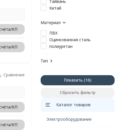
Тайвань
Китай
Материал
счёта/КП
ПВХ
Оцинкованная сталь
полиуретан
счёта/КП
Тип
Сравнение
Показать
Сбросить фильтр
Каталог товаров
счёта/КП
Электрооборудование
счёта/КП