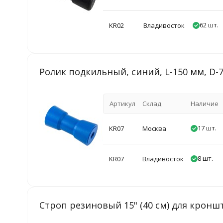
62 шт.
KR02
Владивосток
Ролик подкильный, синий, L-150 мм, D-7
Артикул
Склад
Наличие
17 шт.
KR07
Москва
8 шт.
KR07
Владивосток
Строп резиновый 15" (40 см) для кронш