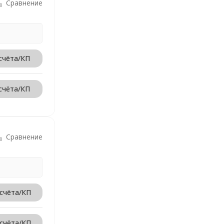
Сравнение
счёта/КП
счёта/КП
Сравнение
 счёта/КП
 счёта/КП