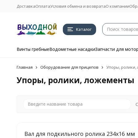
Доставка
Оплата
Условия обмена и возврата
О компании
Обр
Каталог
Винты гребные
Водометные насадки
Запчасти для мото
Главная
Оборудование для прицепов
Упоры, ролики,
Упоры, ролики, ложементы
С
Вал для подкильного ролика 234х16 мм