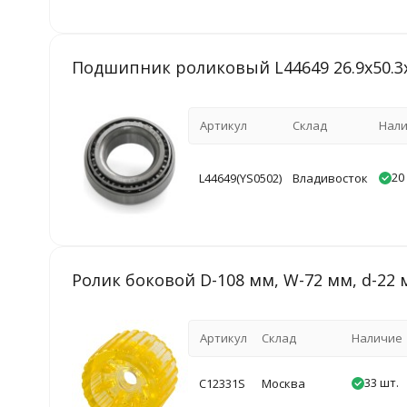
Подшипник роликовый L44649 26.9х50.3х
Артикул
Склад
Нал
20
L44649(YS0502)
Владивосток
Ролик боковой D-108 мм, W-72 мм, d-22
Артикул
Склад
Наличие
33 шт.
C12331S
Москва