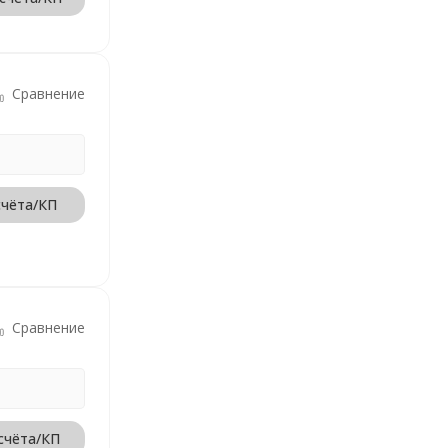
Сравнение
счёта/КП
Сравнение
счёта/КП