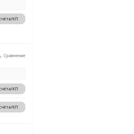
счёта/КП
Сравнение
счёта/КП
счёта/КП