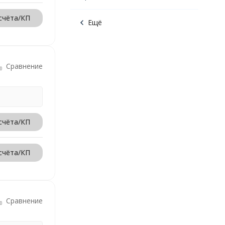
счёта/КП
Ещё
Сравнение
счёта/КП
счёта/КП
Сравнение