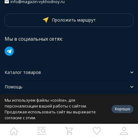
info@magazin-vykhodnoy.ru
Проложить маршрут
Мы в социальных сетях:
Каталог товаров
Помощь
Мы используем файлы «cookie», для
Иформация
персонализации вашей работы с сайтом.
Хорошо
Продолжая использовать сайт вы выражаете
согласие с этим.
Политика персональных данных
Разработано в
bodysite.ru