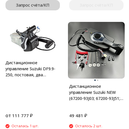
Запрос счёта/КП
Запрос счёта/КП
Дистанционное
управление Suzuki DF9.9-
250, постовая, два
двигателя
Дистанционное
управление Suzuki NEW
(67200-93J03; 67200-93J51;
67200-93J60) (Omax)
от
₽
₽
111 777
49 481
Осталась 1 шт.
Осталось 2 шт.