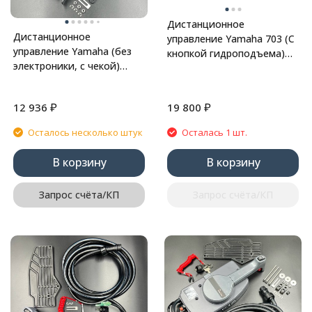
Дистанционное
Дистанционное
управление Yamaha 703 (С
управление Yamaha (без
кнопкой гидроподъема)
электроники, с чекой)
(Толкающая) (10Pin)
(Тянущая) (YUELANG)
(Marine Rocket)
₽
₽
12 936
19 800
Осталось несколько штук
Осталась 1 шт.
В корзину
В корзину
Запрос счёта/КП
Запрос счёта/КП