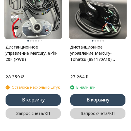
Дистанционное
Дистанционное
управление Mercury, 8Pin-
управление Mercury-
20F (PWB)
Tohatsu (881170A10)
(881190A10) (PWB)
₽
₽
28 359
27 264
Осталось несколько штук
В наличии
В корзину
В корзину
Запрос счёта/КП
Запрос счёта/КП