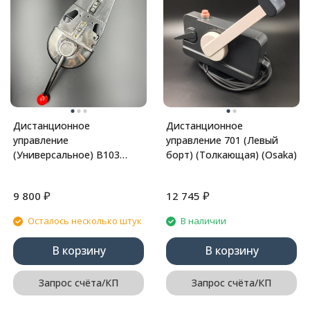
Дистанционное
Дистанционное
управление
управление 701 (Левый
(Универсальное) B103
борт) (Толкающая) (Osaka)
(PWB)
₽
₽
9 800
12 745
Осталось несколько штук
В наличии
В корзину
В корзину
Запрос счёта/КП
Запрос счёта/КП