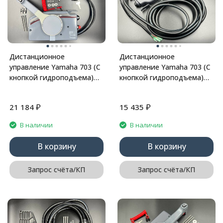
Дистанционное
Дистанционное
управление Yamaha 703 (С
управление Yamaha 703 (С
кнопкой гидроподъема)
кнопкой гидроподъема)
(Толкающая) (10Pin) (PWB)
(Толкающая) (10Pin)
(YUELANG)
₽
₽
21 184
15 435
В наличии
В наличии
В корзину
В корзину
Запрос счёта/КП
Запрос счёта/КП