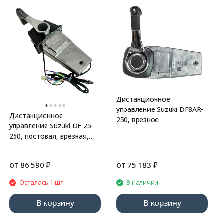
Дистанционное
управление Suzuki DF8AR-
Дистанционное
250, врезное
управление Suzuki DF 25-
250, постовая, врезная,
67200-93J13, Marine Rocket
от
₽
от
₽
86 590
75 183
Осталась 1 шт.
В наличии
В корзину
В корзину