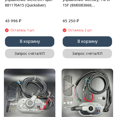
881170A15 (Quicksilver)
15F (8M0083666;
8M0138640; 8M0176287)
₽
₽
43 996
65 250
Осталась 1 шт.
Осталось 2 шт.
В корзину
В корзину
Запрос счёта/КП
Запрос счёта/КП