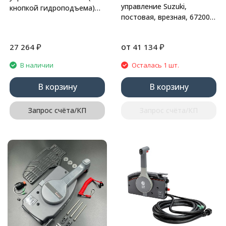
управление Suzuki,
кнопкой гидроподъема)
постовая, врезная, 67200-
(Толкающая) (PWB)
93J15, Marine Rocket
₽
от
₽
27 264
41 134
В наличии
Осталась 1 шт.
В корзину
В корзину
Запрос счёта/КП
Запрос счёта/КП