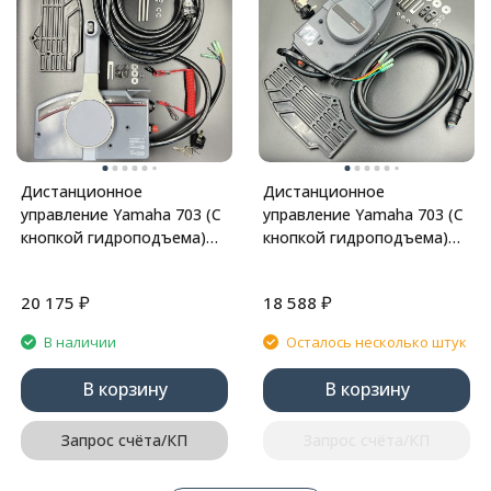
Дистанционное
Дистанционное
управление Yamaha 703 (С
управление Yamaha 703 (С
кнопкой гидроподъема)
кнопкой гидроподъема)
(Тянущая) (10Pin) (PWB)
(Тянущая) (10Pin)
(YUELANG)
₽
₽
20 175
18 588
В наличии
Осталось несколько штук
В корзину
В корзину
Запрос счёта/КП
Запрос счёта/КП