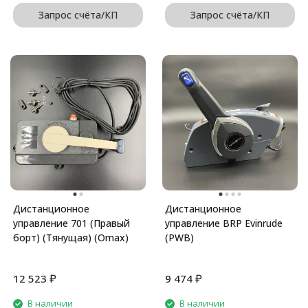
Запрос счёта/КП
Запрос счёта/КП
Дистанционное
Дистанционное
управление 701 (Правый
управление BRP Evinrude
борт) (Тянущая) (Omax)
(PWB)
₽
₽
12 523
9 474
В наличии
В наличии