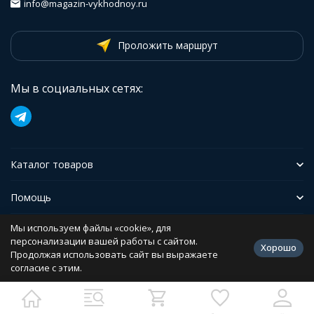
info@magazin-vykhodnoy.ru
Проложить маршрут
Мы в социальных сетях:
Каталог товаров
Помощь
Мы используем файлы «cookie», для
Иформация
персонализации вашей работы с сайтом.
Хорошо
Продолжая использовать сайт вы выражаете
согласие с этим.
Политика персональных данных
Разработано в
bodysite.ru