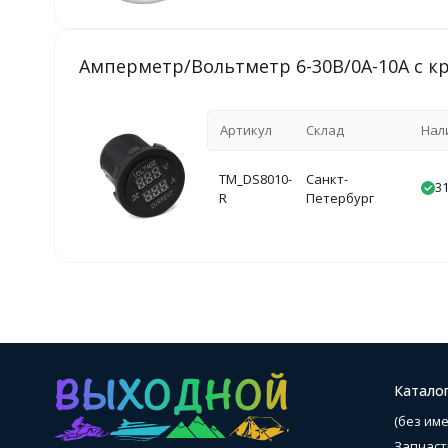
Амперметр/Вольтметр 6-30В/0A-10A с к
Артикул
Склад
Нал
TM_DS8010-
Санкт-
31
R
Петербург
Катало
(без име
Запчаст