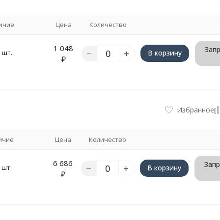
ичие
Цена
Количество
1 048
Запр
 шт.
В корзину
₽
Избранное
ичие
Цена
Количество
6 686
Запр
 шт.
В корзину
₽