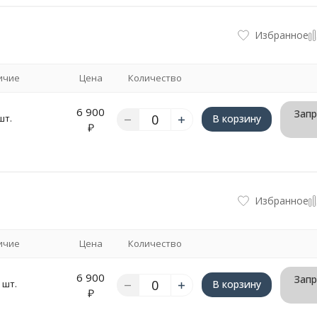
Избранное
ичие
Цена
Количество
6 900
Запр
шт.
В корзину
₽
Избранное
ичие
Цена
Количество
6 900
Запр
 шт.
В корзину
₽