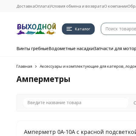
Доставка
Оплата
Условия обмена и возврата
О компании
Обр
Каталог
Винты гребные
Водометные насадки
Запчасти для мото
Главная
Аксессуары и комплектующие для катеров, лодок
Амперметры
С
Амперметр 0A-10A с красной подсветко