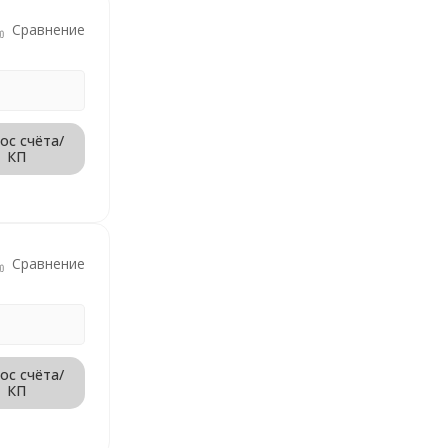
Сравнение
ос счёта/
КП
Сравнение
ос счёта/
КП