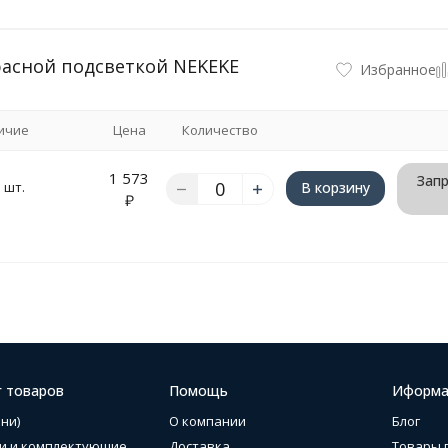
расной подсветкой NEKEKE
Избранное
ичие
Цена
Количество
1 573
Запр
 шт.
В корзину
₽
г товаров
Помощь
Иформа
ни)
О компании
Блог
и и комплектующие
Доставка
Товары 