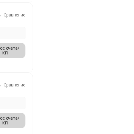
Сравнение
ос счёта/
КП
Сравнение
ос счёта/
КП