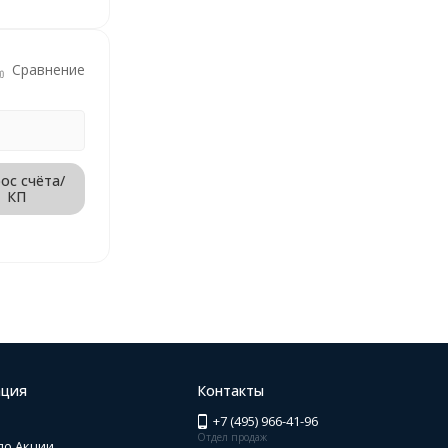
Сравнение
ос счёта/
КП
ция
Контакты
+7 (495) 966-41-96
Отдел продаж
по Акции