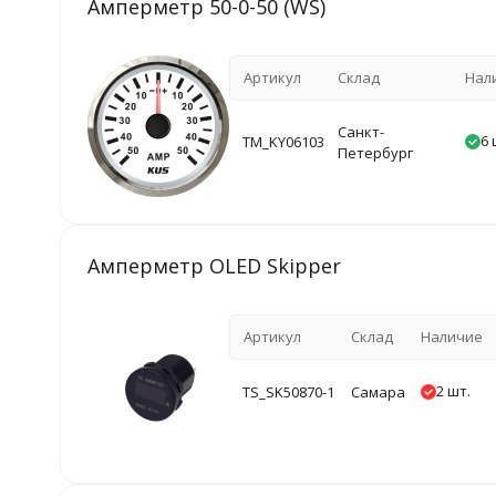
Амперметр 50-0-50 (WS)
Артикул
Склад
Нал
Санкт-
6 
TM_KY06103
Петербург
Амперметр OLED Skipper
Артикул
Склад
Наличие
2 шт.
TS_SK50870-1
Самара