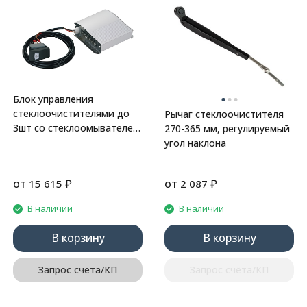
Блок управления
стеклоочистителями до
Рычаг стеклоочистителя
3шт со стеклоомывателем
270-365 мм, регулируемый
24 В, Marine Rocket
угол наклона
от
₽
от
₽
15 615
2 087
В наличии
В наличии
В корзину
В корзину
Запрос счёта/КП
Запрос счёта/КП