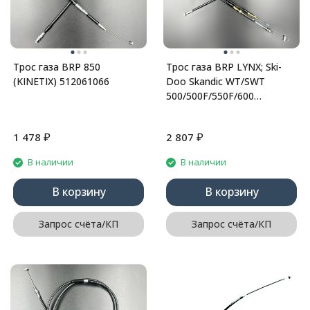
Трос газа BRP 850
Трос газа BRP LYNX; Ski-
(KINETIX) 512061066
Doo Skandic WT/SWT
500/500F/550F/600
(M5244975; 5244975)
(KINETIX)
₽
₽
1 478
2 807
В наличии
В наличии
В корзину
В корзину
Запрос счёта/КП
Запрос счёта/КП