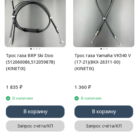
Трос газа BRP Ski Doo
Трос газа Yamaha VK540 V
(512060086,512059878)
(17-21)(8KX-26311-00)
(KINETIX)
(KINETIX)
₽
₽
1 835
1 360
В наличии
В наличии
В корзину
В корзину
Запрос счёта/КП
Запрос счёта/КП