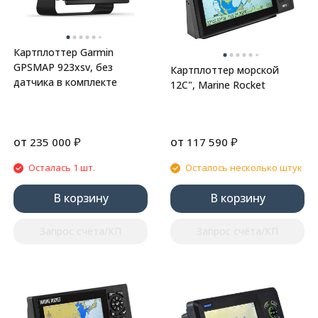
Картплоттер Garmin
GPSMAP 923xsv, без
Картплоттер морской
датчика в комплекте
12C", Marine Rocket
от
₽
от
₽
235 000
117 590
Осталась 1 шт.
Осталось несколько штук
В корзину
В корзину
Запрос счёта/КП
Запрос счёта/КП