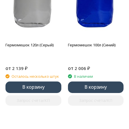
Гермомешок 120л (Серый)
Гермомешок 100л (Синий)
от
₽
от
₽
2 139
2 006
Осталось несколько штук
В наличии
В корзину
В корзину
Запрос счёта/КП
Запрос счёта/КП