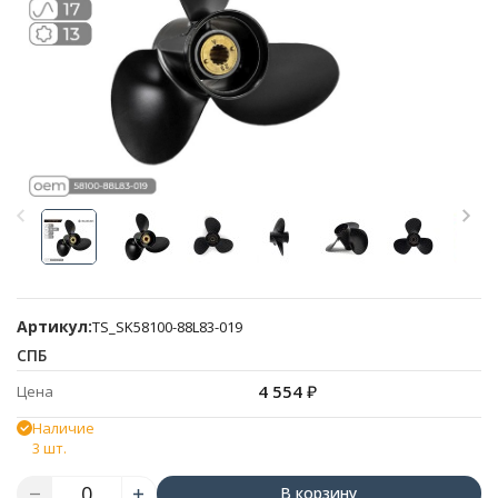
Артикул:
TS_SK58100-88L83-019
СПБ
4 554
₽
Цена
Наличие
3 шт.
В корзину