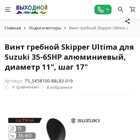
Главная
Лодки и моторы
Винт гребной Skipper Ultima для Su
Винт гребной Skipper Ultima для
Suzuki 35-65HP алюминиевый,
диаметр 11", шаг 17"
Артикул:
TS_SK58100-88L83-019
К сравнению
В избранное