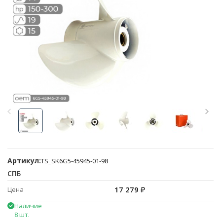
Артикул:
TS_SK6G5-45945-01-98
СПБ
17 279
₽
Цена
Наличие
8 шт.