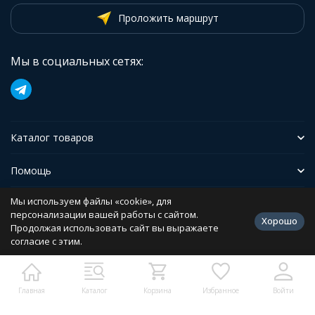
Проложить маршрут
Мы в социальных сетях:
Каталог товаров
Помощь
Мы используем файлы «cookie», для
Иформация
персонализации вашей работы с сайтом.
Хорошо
Продолжая использовать сайт вы выражаете
согласие с этим.
Политика персональных данных
Разработано в
bodysite.ru
Главная
Каталог
Корзина
Избранное
Войти