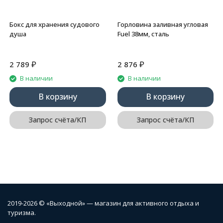
Бокс для хранения судового
Горловина заливная угловая
душа
Fuel 38мм, сталь
₽
₽
2 789
2 876
В наличии
В наличии
В корзину
В корзину
Запрос счёта/КП
Запрос счёта/КП
2019-2026 © «Выходной» — магазин для активного отдыха и
туризма.