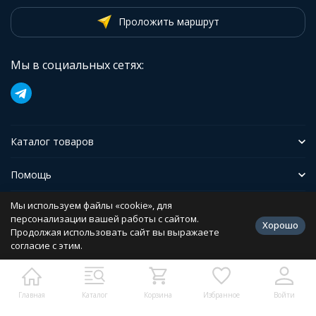
Проложить маршрут
Мы в социальных сетях:
Каталог товаров
Помощь
Мы используем файлы «cookie», для
Иформация
персонализации вашей работы с сайтом.
Хорошо
Продолжая использовать сайт вы выражаете
согласие с этим.
Политика персональных данных
Разработано в
bodysite.ru
Главная
Каталог
Корзина
Избранное
Войти