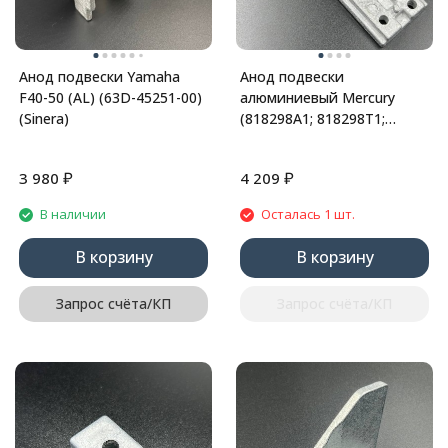
Анод подвески Yamaha
Анод подвески
F40-50 (AL) (63D-45251-00)
алюминиевый Mercury
(Sinera)
(818298A1; 818298T1;
818298Q1) (Quicksilver)
₽
₽
3 980
4 209
В наличии
Осталась 1 шт.
В корзину
В корзину
Запрос счёта/КП
Запрос счёта/КП