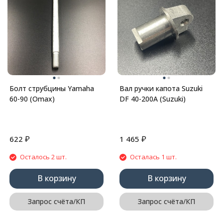
Болт струбцины Yamaha
Вал ручки капота Suzuki
60-90 (Omax)
DF 40-200A (Suzuki)
₽
₽
622
1 465
Осталось 2 шт.
Осталась 1 шт.
В корзину
В корзину
Запрос счёта/КП
Запрос счёта/КП