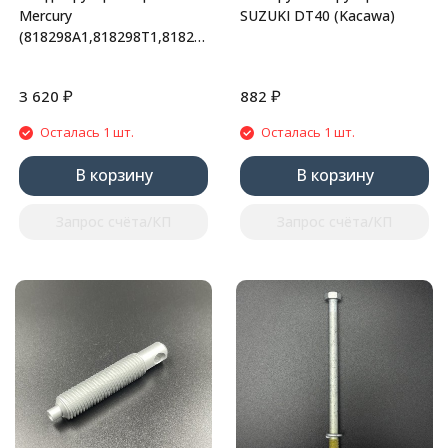
Mercury
SUZUKI DT40 (Kacawa)
(818298A1,818298T1,818298Q1)
(JSP)
₽
₽
3 620
882
Осталась 1 шт.
Осталась 1 шт.
В корзину
В корзину
Запрос счёта/КП
Запрос счёта/КП