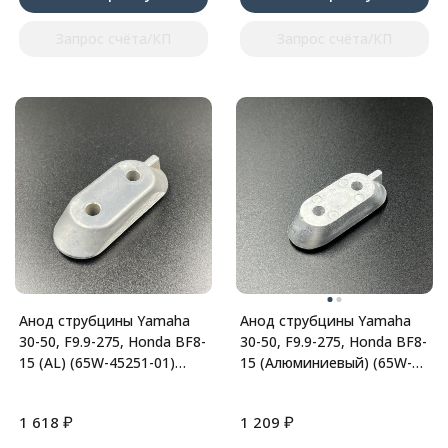
Запрос счёта/КП
Запрос счёта/КП
Анод струбцины Yamaha
Анод струбцины Yamaha
30-50, F9.9-275, Honda BF8-
30-50, F9.9-275, Honda BF8-
15 (AL) (65W-45251-01)
15 (Алюминиевый) (65W-
(YHS)
45251-00-AL) (Omax)
₽
₽
1 618
1 209