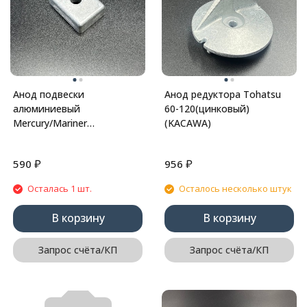
Анод подвески
Анод редуктора Tohatsu
алюминиевый
60-120(цинковый)
Mercury/Mariner
(KACAWA)
(Алюминиевый) (875208)
(Quicksilver)
₽
₽
590
956
Осталась 1 шт.
Осталось несколько штук
В корзину
В корзину
Запрос счёта/КП
Запрос счёта/КП