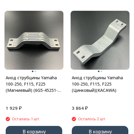
Анод струбцины Yamaha
Анод струбцины Yamaha
100-250, F115, F225
100-250, F115, F225
(Магниевый) (6G5-45251-
(Цинковый)(KACAWA)
01) (YHS)
₽
₽
1 929
3 864
Осталась 1 шт.
Осталось 2 шт.
В корзину
В корзину