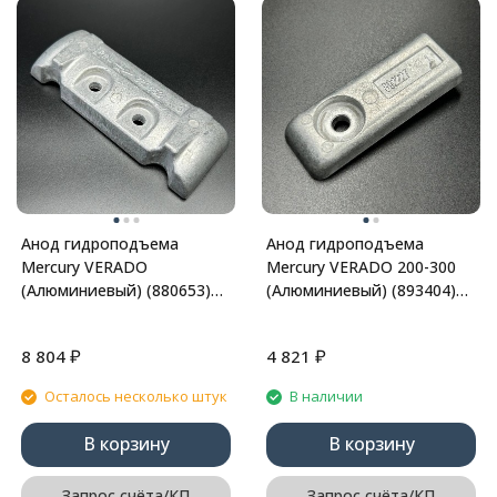
Анод гидроподъема
Анод гидроподъема
Mercury VERADO
Mercury VERADO 200-300
(Алюминиевый) (880653)
(Алюминиевый) (893404)
(Quicksilver)
(Quicksilver)
₽
₽
8 804
4 821
Осталось несколько штук
В наличии
В корзину
В корзину
Запрос счёта/КП
Запрос счёта/КП