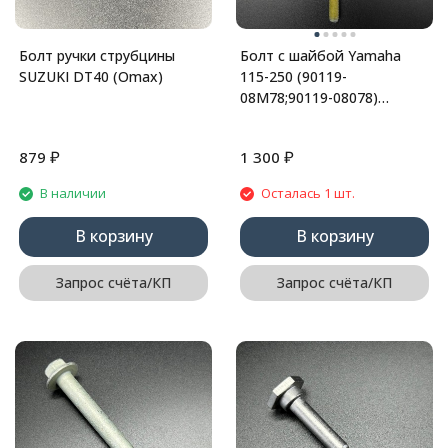
Болт ручки струбцины
Болт с шайбой Yamaha
SUZUKI DT40 (Omax)
115-250 (90119-
08M78;90119-08078)
(Yamaha)
₽
₽
879
1 300
В наличии
Осталась 1 шт.
В корзину
В корзину
Запрос счёта/КП
Запрос счёта/КП