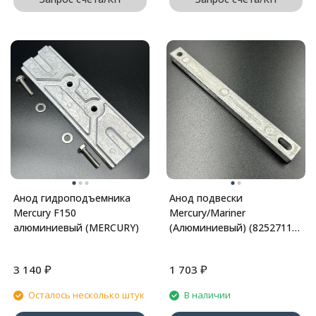
Анод гидроподъемника
Анод подвески
Mercury F150
Mercury/Mariner
алюминиевый (MERCURY)
(Алюминиевый) (8252711)
(Quicksilver)
₽
₽
3 140
1 703
Осталось несколько штук
В наличии