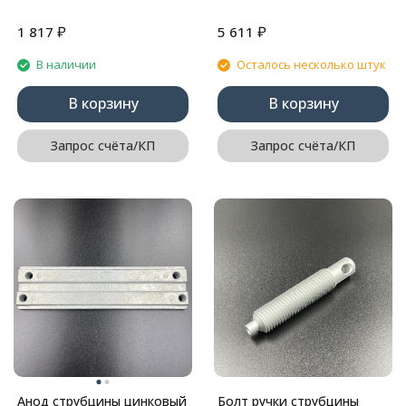
₽
₽
1 817
5 611
В наличии
Осталось несколько штук
В корзину
В корзину
Запрос счёта/КП
Запрос счёта/КП
Анод струбцины цинковый
Болт ручки струбцины