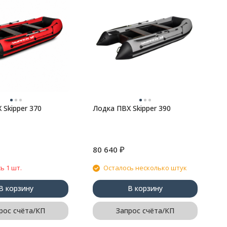
Л
 Skipper 370
Лодка ПВХ Skipper 390
₽
80 640
6
ь 1 шт.
Осталось несколько штук
В корзину
В корзину
рос счёта/КП
Запрос счёта/КП