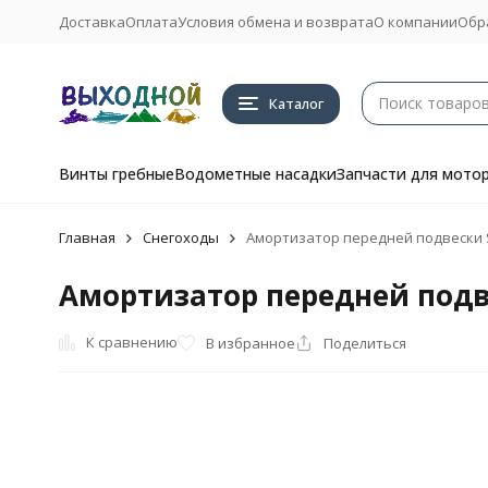
Доставка
Оплата
Условия обмена и возврата
О компании
Обр
Каталог
Винты гребные
Водометные насадки
Запчасти для мото
Главная
Снегоходы
Амортизатор передней подвески Sl
Амортизатор передней подве
К сравнению
В избранное
Поделиться