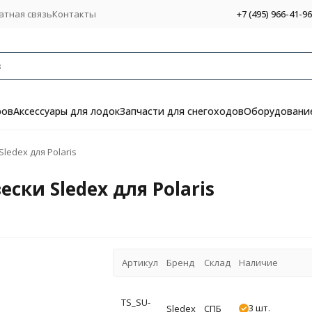
атная связь
Контакты
+7 (495) 966-41-96
ров
Аксессуары для лодок
Запчасти для снегоходов
Оборудование
edex для Polaris
ски Sledex для Polaris
Артикул
Бренд
Склад
Наличие
TS_SU-
3 шт.
Sledex
СПБ