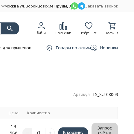
Москва ул. Воронцовские Пруды, 3
Заказать звонок
Войти
Сравнение
Избранное
Корзина
 для прицепов
Товары по акции
Новинки
Артикул:
TS_SU-08003
Цена
Количество
19
Запрос
В корзину
586
счёта/