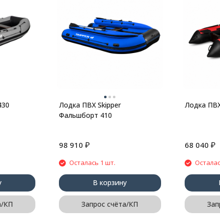
430
Лодка ПВХ Skipper
Лодка ПВХ
Фальшборт 410
₽
₽
98 910
68 040
Осталась 1 шт.
Осталас
у
В корзину
а/КП
Запрос счёта/КП
Зап