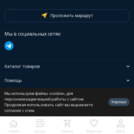
Проложить маршрут
Мы в социальных сетях:
Каталог товаров
Помощь
Мы используем файлы «cookie», для
Иформация
персонализации вашей работы с сайтом.
Хорошо
Продолжая использовать сайт вы выражаете
согласие с этим.
Политика персональных данных
Разработано в
bodysite.ru
Главная
Каталог
Корзина
Избранное
Войти