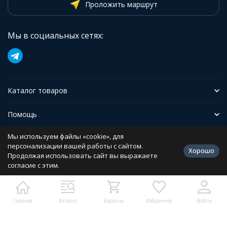
Проложить маршрут
Мы в социальных сетях:
Каталог товаров
Помощь
Мы используем файлы «cookie», для
Иформация
персонализации вашей работы с сайтом.
Хорошо
Продолжая использовать сайт вы выражаете
согласие с этим.
Политика персональных данных
Разработано в
bodysite.ru
Главная
Каталог
Корзина
Избранное
Войти