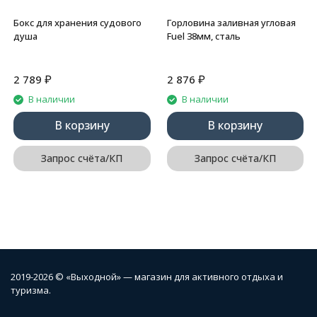
Бокс для хранения судового
Горловина заливная угловая
душа
Fuel 38мм, сталь
₽
₽
2 789
2 876
В наличии
В наличии
В корзину
В корзину
Запрос счёта/КП
Запрос счёта/КП
2019-2026 © «Выходной» — магазин для активного отдыха и
туризма.