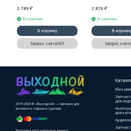
₽
₽
2 789
2 876
В наличии
В наличии
В корзину
В корзин
Запрос счёта/КП
Запрос счёт
Катало
(без име
Запчаст
для лод
2019-2026 © «Выходной» — магазин для
Аксессу
активного отдыха и туризма.
для кате
Аудиоси
Запчаст
Политика персональных данных