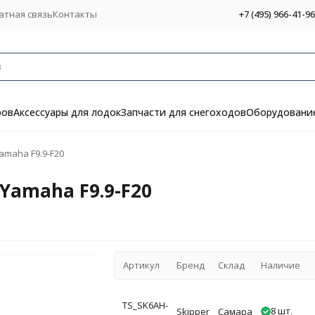
атная связь
Контакты
+7 (495) 966-41-96
ров
Аксессуары для лодок
Запчасти для снегоходов
Оборудование
amaha F9.9-F20
Yamaha F9.9-F20
Артикул
Бренд
Склад
Наличие
TS_SK6AH-
8 шт.
Skipper
Самара