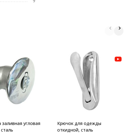
9
К
с
 заливная угловая
Крючок для одежды
 сталь
откидной, сталь