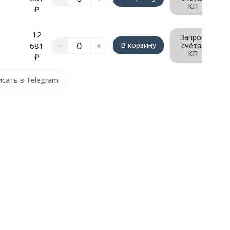
КП
₽
12
Запрос
В корзину
681
счёта/
КП
₽
сать в Telegram