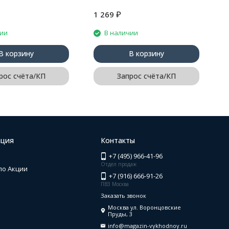
₽
1 269
7
чии
В наличии
В корзину
В корзину
рос счёта/КП
Запрос счёта/КП
ция
Контакты
+7 (495) 966-41-96
Отдел продаж
по Акции
+7 (916) 666-91-26
ПВЗ Москва
Заказать звонок
Москва ул. Воронцовские
Пруды, 3
info@magazin-vykhodnoy.ru