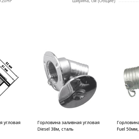
5/20HP
Ширина, см (Общие)
я угловая
Горловина заливная угловая
Горловина
Diesel 38м, сталь
Fuel 50мм,