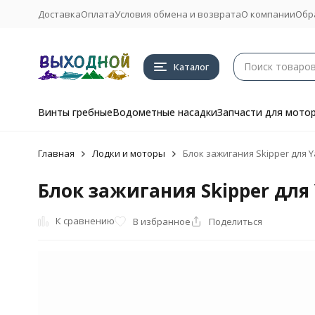
Доставка
Оплата
Условия обмена и возврата
О компании
Обр
Каталог
Винты гребные
Водометные насадки
Запчасти для мото
Главная
Лодки и моторы
Блок зажигания Skipper для Y
Блок зажигания Skipper для 
К сравнению
В избранное
Поделиться