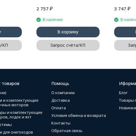
₽
₽
2 757
3 747
В наличии
В нали
у
В корзину
а/КП
Запрос счёта/КП
Зап
г товаров
Помощь
Иформа
ни)
О компании
Блог
и и комплектующие
Доставка
Товары 
очных моторов
Оплата
Новинки
ары и комплектующие
Условия обмена и возврата
ров, лодок и яхт
Контакты
стемы
Обратная связь
и для снегоходов