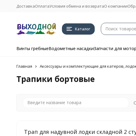
Доставка
Оплата
Условия обмена и возврата
О компании
Обр
Каталог
Винты гребные
Водометные насадки
Запчасти для мото
Главная
Аксессуары и комплектующие для катеров, лодок
Трапики бортовые
С
Трап для надувной лодки складной 2 сту