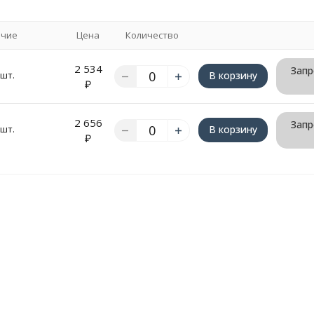
ичие
Цена
Количество
2 534
Запр
 шт.
В корзину
₽
2 656
Запр
 шт.
В корзину
₽