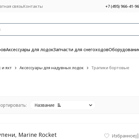
атная связь
Контакты
+7 (495) 966-41-96
ров
Аксессуары для лодок
Запчасти для снегоходов
Оборудование
 и яхт
Аксессуары для надувных лодок
Трапики бортовые
ортировать:
Название
пени, Marine Rocket
Избранное