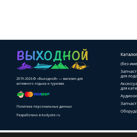
Катало
(без име
Запчаст
для лод
2019-2026 © «Выходной» — магазин для
Аксессу
активного отдыха и туризма.
для кате
Аудиоси
Запчаст
Политика персональных данных
Оборудо
Разработано в
bodysite.ru