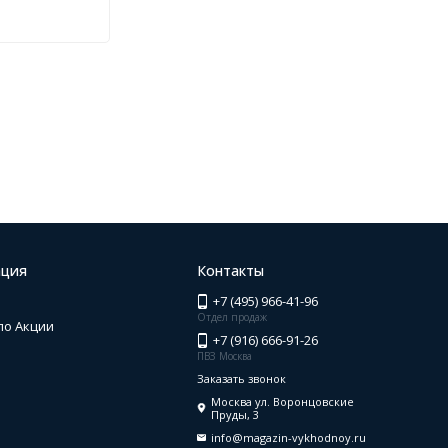
ция
Контакты
+7 (495) 966-41-96
Отдел продаж
по Акции
+7 (916) 666-91-26
ПВЗ Москва
Заказать звонок
Москва ул. Воронцовские
Пруды, 3
info@magazin-vykhodnoy.ru