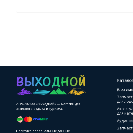
Катало
(без име
Запчаст
для лод
2019-2026 © «Выходной» — магазин для
Аксессу
активного отдыха и туризма.
для кате
Аудиоси
Запчаст
Политика персональных данных