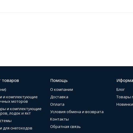
г товаров
Помощь
Иформа
ни)
О компании
Блог
и и комплектующие
Доставка
Товары 
очных моторов
Оплата
Новинки
ары и комплектующие
Условия обмена и возврата
ров, лодок и яхт
Контакты
стемы
Обратная связь
и для снегоходов