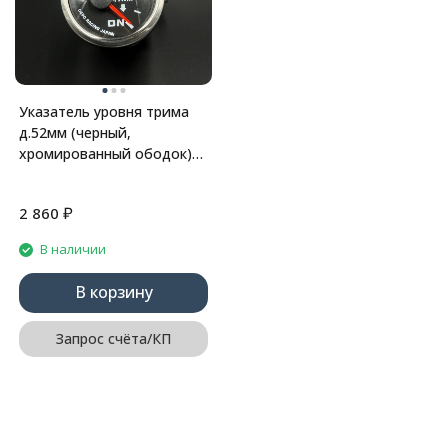
Указатель уровня трима
д.52мм (черный,
хромированный ободок)
(DEPO)
₽
2 860
В наличии
В корзину
Запрос счёта/КП