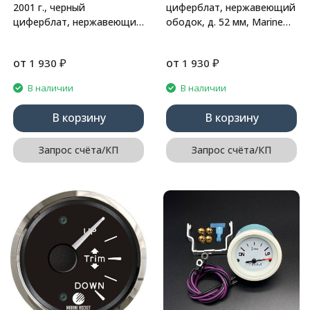
2001 г., черный
циферблат, нержавеющий
циферблат, нержавеющий
ободок, д. 52 мм, Marine
ободок, д. 52 мм, Marine
Rocket
Rocket
от
₽
от
₽
1 930
1 930
В наличии
В наличии
В корзину
В корзину
Запрос счёта/КП
Запрос счёта/КП