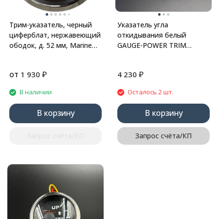
Указатель угла
Трим-указатель, черный
откидывания белый
циферблат, нержавеющий
GAUGE-POWER TRIM
ободок, д. 52 мм, Marine
(Quicksilver)
Rocket
от
₽
₽
1 930
4 230
В наличии
Осталось 2 шт.
В корзину
В корзину
Запрос счёта/КП
Запрос счёта/КП