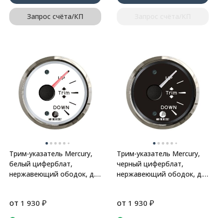
Запрос счёта/КП
Запрос счёта/КП
Трим-указатель Mercury,
Трим-указатель Mercury,
белый циферблат,
черный циферблат,
нержавеющий ободок, д.
нержавеющий ободок, д.
52 мм, Marine Rocket
52 мм, Marine Rocket
от
₽
от
₽
1 930
1 930