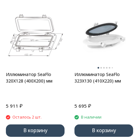
Иллюминатор SeaFlo
Иллюминатор SeaFlo
320Х128 (400Х200) мм
323Х130 (410Х220) мм
₽
₽
5 911
5 695
Осталось 2 шт.
В наличии
В корзину
В корзину