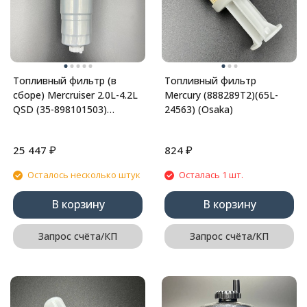
Топливный фильтр (в
Топливный фильтр
сборе) Mercruiser 2.0L-4.2L
Mercury (888289T2)(65L-
QSD (35-898101503)
24563) (Osaka)
(PREMARINE)
₽
₽
25 447
824
Осталось несколько штук
Осталась 1 шт.
В корзину
В корзину
Запрос счёта/КП
Запрос счёта/КП