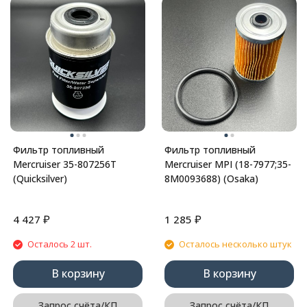
Фильтр топливный
Фильтр топливный
Mercruiser 35-807256T
Mercruiser MPI (18-7977;35-
(Quicksilver)
8M0093688) (Osaka)
₽
₽
4 427
1 285
Осталось 2 шт.
Осталось несколько штук
В корзину
В корзину
Запрос счёта/КП
Запрос счёта/КП