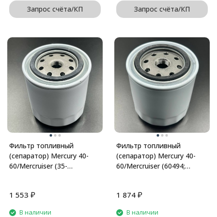
Запрос счёта/КП
Запрос счёта/КП
Фильтр топливный
Фильтр топливный
(сепаратор) Mercury 40-
(сепаратор) Mercury 40-
60/Mercruiser (35-
60/Mercruiser (60494;
802893Q01; 35-806771;
60494A5; 802893Q01)
807172; 802893Q; 18-
(Premarine)
₽
₽
1 553
1 874
В наличии
В наличии