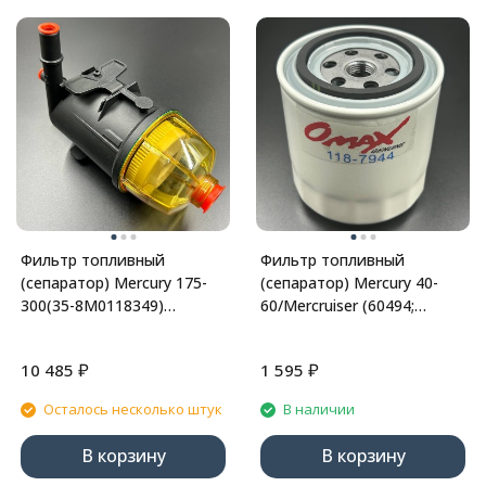
Фильтр топливный
Фильтр топливный
(сепаратор) Mercury 175-
(сепаратор) Mercury 40-
300(35-8M0118349)
60/Mercruiser (60494;
(Kacawa)
60494A5; 802893Q01)
(Omax)
₽
₽
10 485
1 595
Осталось несколько штук
В наличии
В корзину
В корзину