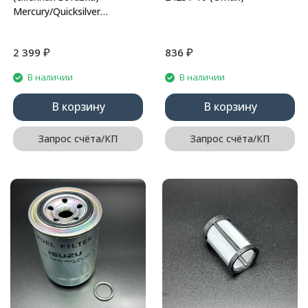
Mercury/Quicksilver
(8M0103095;C14568;JO-
R050) (KACAWA)
₽
₽
2 399
836
В наличии
В наличии
В корзину
В корзину
Запрос счёта/КП
Запрос счёта/КП