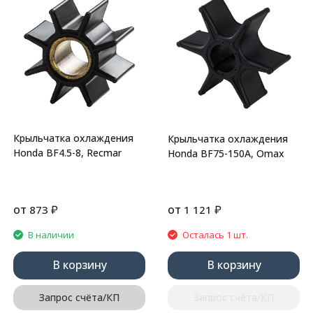
Крыльчатка охлаждения
Крыльчатка охлаждения
Honda BF4.5-8, Recmar
Honda BF75-150A, Omax
от
₽
от
₽
873
1 121
В наличии
Осталась 1 шт.
В корзину
В корзину
Запрос счёта/КП
Запрос счёта/КП