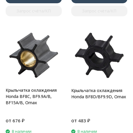
Запрос счёта/КП
Запрос счёта/КП
Крыльчатка охлаждения
Крыльчатка охлаждения
Honda BF8C, BF9.9A/B,
Honda BF8D/BF9.9D, Omax
BF15A/B, Omax
от
₽
от
₽
676
483
В наличии
В наличии