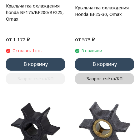
Крыльчатка охлаждения
Крыльчатка охлаждения
honda BF175/BF200/BF225,
Honda BF25-30, Omax
Omax
от
₽
от
₽
1 172
573
Осталась 1 шт.
В наличии
В корзину
В корзину
Запрос счёта/КП
Запрос счёта/КП