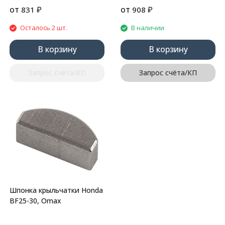
от
₽
от
₽
831
908
Осталось 2 шт.
В наличии
В корзину
В корзину
Запрос счёта/КП
Запрос счёта/КП
Шпонка крыльчатки Honda
BF25-30, Omax