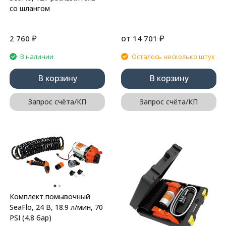
со шлангом
₽
от
₽
2 760
14 701
В наличии
Осталось несколько штук
В корзину
В корзину
Запрос счёта/КП
Запрос счёта/КП
Комплект помывочный
SeaFlo, 24 В, 18.9 л/мин, 70
PSI (4.8 бар)