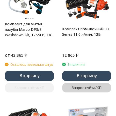
Комплект для мытья
Комплект помывочный 33
палубы Marco DP3/E
Series 11,6 л/мин, 12В
Washdown Kit, 12/24 В, 14
л/мин, 43.5 PSI (3 бар)
от
₽
₽
42 365
12 865
Осталось несколько штук
В наличии
В корзину
В корзину
Запрос счёта/КП
Запрос счёта/КП