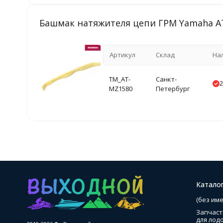
Башмак натяжителя цепи ГРМ Yamaha A
Артикул
Склад
На
TM_AT-
Санкт-
2
MZ1580
Петербург
Катало
(без име
Запчаст
для лод