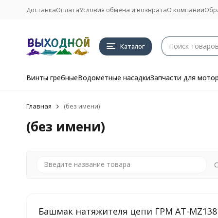
Доставка
Оплата
Условия обмена и возврата
О компании
Обр
Каталог
Винты гребные
Водометные насадки
Запчасти для мото
Главная
(без имени)
(без имени)
С
Башмак натяжителя цепи ГРМ AT-MZ138