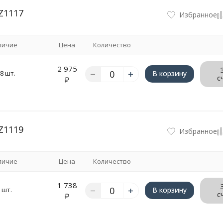
Z1117
Избранное
личие
Цена
Количество
2 975
8 шт.
В корзину
с
₽
Z1119
Избранное
личие
Цена
Количество
1 738
 шт.
В корзину
с
₽