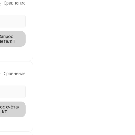
Сравнение
Запрос
чёта/КП
Сравнение
ос счёта/
КП