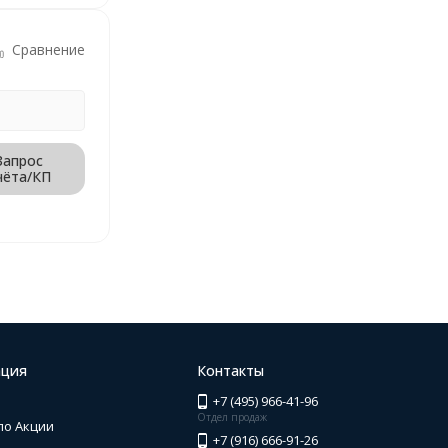
Сравнение
Запрос
чёта/КП
ция
Контакты
+7 (495) 966-41-96
Отдел продаж
по Акции
+7 (916) 666-91-26