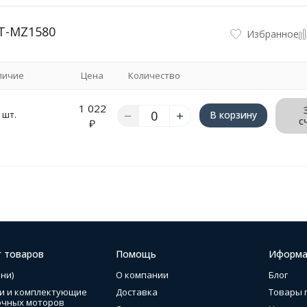
T-MZ1580
Избранное
личие
Цена
Количество
1 022
 шт.
В корзину
с
₽
г товаров
Помощь
Иформа
ни)
О компании
Блог
и и комплектующие
Доставка
Товары 
очных моторов