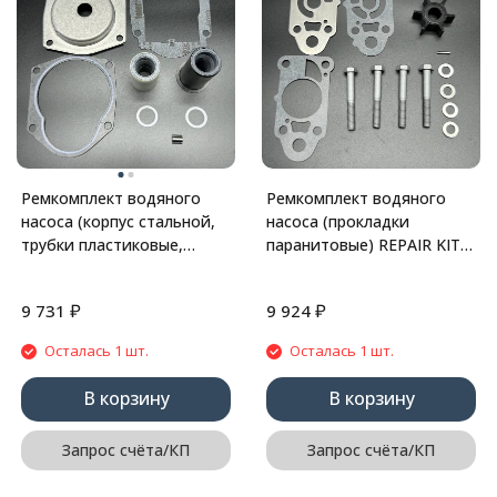
Ремкомплект водяного
Ремкомплект водяного
насоса (корпус стальной,
насоса (прокладки
трубки пластиковые,
паранитовые) REPAIR KIT-
прокладки паронитовые)
W/P (Quicksilver)
HOUSING-UPP
₽
₽
9 731
9 924
Осталась 1 шт.
Осталась 1 шт.
В корзину
В корзину
Запрос счёта/КП
Запрос счёта/КП