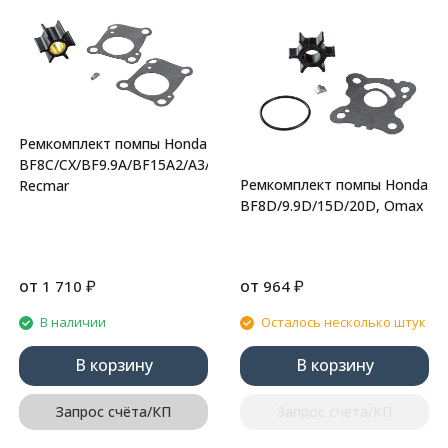
Ремкомплект помпы Honda
BF8C/CX/BF9.9A/BF15A2/A3/B2,
Ремкомплект помпы Honda
Recmar
BF8D/9.9D/15D/20D, Omax
от
₽
от
₽
1 710
964
В наличии
Осталось несколько штук
В корзину
В корзину
Запрос счёта/КП
Запрос счёта/КП