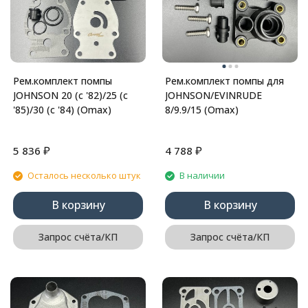
Рем.комплект помпы
Рем.комплект помпы для
JOHNSON 20 (c '82)/25 (с
JOHNSON/EVINRUDE
'85)/30 (с '84) (Omax)
8/9.9/15 (Omax)
₽
₽
5 836
4 788
Осталось несколько штук
В наличии
В корзину
В корзину
Запрос счёта/КП
Запрос счёта/КП