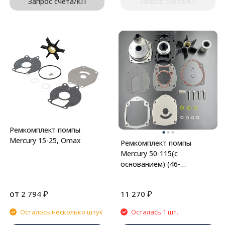
Запрос счёта/КП
Запрос счёта/КП
Ремкомплект помпы
Mercury 15-25, Omax
Ремкомплект помпы
Mercury 50-115(с
основанием) (46-
8M0113801) (JSP)
от
₽
₽
2 794
11 270
Осталось несколько штук
Осталась 1 шт.