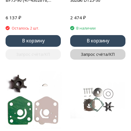
BF75-90 (47-43026T6;
Suzuki DT25-30
43026T6; 43026T11;
43026Q06; 8M0100526)
₽
₽
6 137
2 474
Осталось 2 шт.
В наличии
В корзину
В корзину
Запрос счёта/КП
Запрос счёта/КП