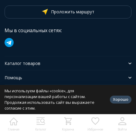
Проложить маршрут
Мы в социальных сетях:
Каталог товаров
Помощь
Мы используем файлы «cookie», для
Иформация
персонализации вашей работы с сайтом.
Хорошо
Продолжая использовать сайт вы выражаете
согласие с этим.
Политика персональных данных
Разработано в
bodysite.ru
Главная
Каталог
Корзина
Избранное
Войти