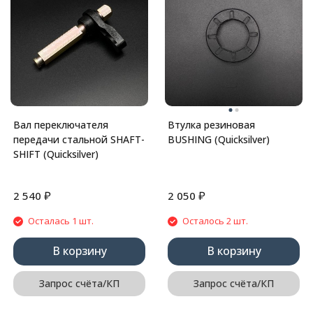
Вал переключателя
Втулка резиновая
передачи стальной SHAFT-
BUSHING (Quicksilver)
SHIFT (Quicksilver)
₽
₽
2 540
2 050
Осталась 1 шт.
Осталось 2 шт.
В корзину
В корзину
Запрос счёта/КП
Запрос счёта/КП