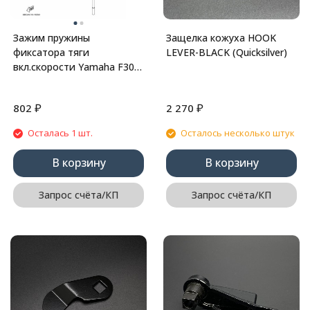
Зажим пружины
Защелка кожуха HOOK
фиксатора тяги
LEVER-BLACK (Quicksilver)
вкл.скорости Yamaha F30-
70 (62Y-42715-01)
₽
₽
802
2 270
Осталась 1 шт.
Осталось несколько штук
В корзину
В корзину
Запрос счёта/КП
Запрос счёта/КП