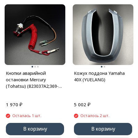
Кнопки аварийной
Кожух поддона Yamaha
остановки Mercury
40X (YUELANG)
(Tohatsu) (823037A2;369-
06820-0) (Quicksilver)
₽
₽
1 970
5 002
Осталась 1 шт.
Осталось 2 шт.
В корзину
В корзину