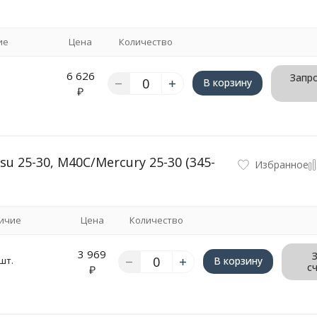
ие
Цена
Количество
6 626
Запро
.
В корзину
₽
 25-30, M40C/Mercury 25-30 (345-
Избранное
ичие
Цена
Количество
3 969
шт.
В корзину
с
₽