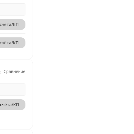
 счёта/КП
 счёта/КП
Сравнение
 счёта/КП