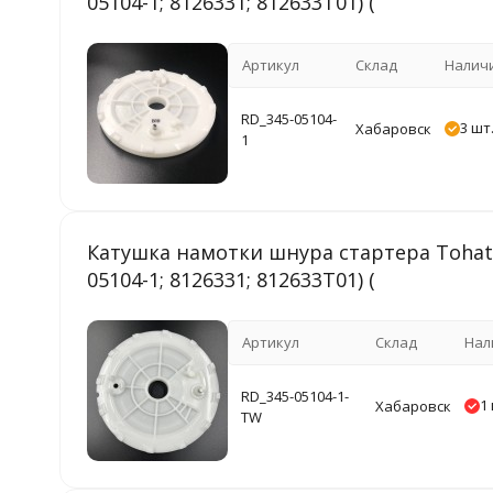
05104-1; 8126331; 812633T01) (
Артикул
Склад
Налич
RD_345-05104-
3 шт
Хабаровск
1
Катушка намотки шнура стартера Tohatsu
05104-1; 8126331; 812633T01) (
Артикул
Склад
Нал
RD_345-05104-1-
1 
Хабаровск
TW