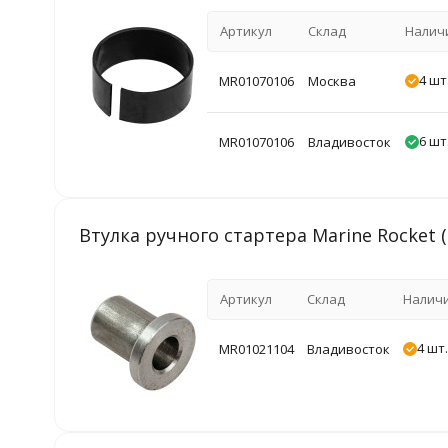
Артикул
Склад
Налич
4 шт
MR01070106
Москва
6 шт
MR01070106
Владивосток
Втулка ручного стартера Marine Rocket (4
Артикул
Склад
Налич
4 шт.
MR01021104
Владивосток