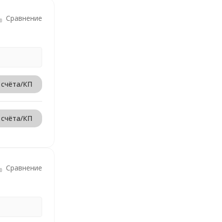
Сравнение
 счёта/КП
 счёта/КП
Сравнение