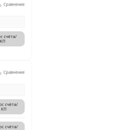
Сравнение
с счёта/
КП
Сравнение
ос счёта/
КП
ос счёта/