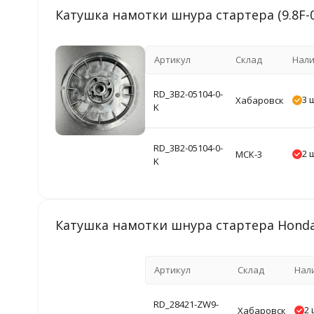
Катушка намотки шнура стартера (9.8F-01
Артикул
Склад
Нал
RD_3B2-05104-0-
3 
Хабаровск
K
RD_3B2-05104-0-
2 
МСК-3
K
Катушка намотки шнура стартера Honda 
Артикул
Склад
Нал
RD_28421-ZW9-
2 
Хабаровск