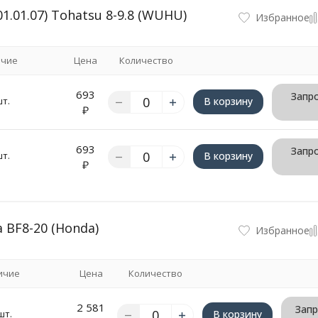
.01.07) Tohatsu 8-9.8 (WUHU)
Избранное
ичие
Цена
Количество
693
Запро
шт.
В корзину
₽
693
Запро
шт.
В корзину
₽
BF8-20 (Honda)
Избранное
ичие
Цена
Количество
2 581
Запр
шт.
В корзину