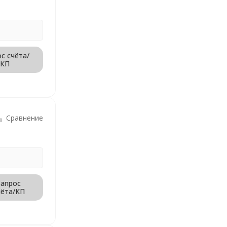
с счёта/
КП
Сравнение
Запрос
чёта/КП