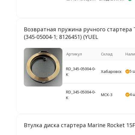
Возвратная пружина ручного стартера To
(345-05004-1; 8126451) (YUEL
Артикул
Склад
Нали
RD_345-05004-0-
5 
Хабаровск
K
RD_345-05004-0-
4 
МСК-3
K
Втулка диска стартера Marine Rocket 15F