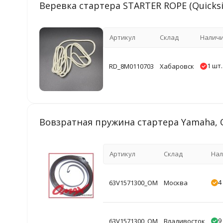
Веревка стартера STARTER ROPE (Quicksil
Артикул
Склад
Налич
1 шт.
RD_8M0110703
Хабаровск
Вовзратная пружина стартера Yamaha,
Артикул
Склад
Нал
4
63V1571300_OM
Москва
9
63V1571300_OM
Владивосток