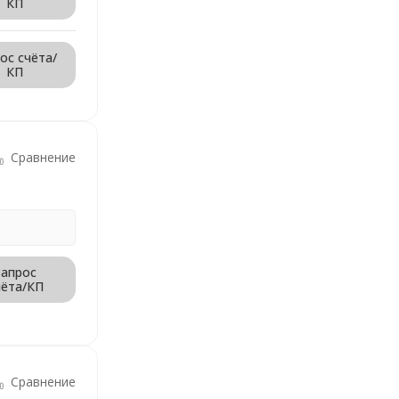
КП
ос счёта/
КП
Сравнение
Запрос
чёта/КП
Сравнение