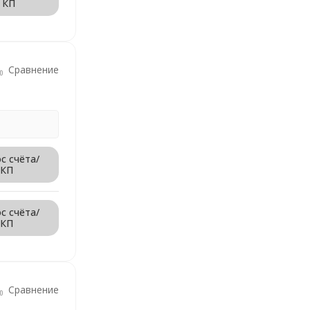
КП
Сравнение
с счёта/
КП
с счёта/
КП
Сравнение