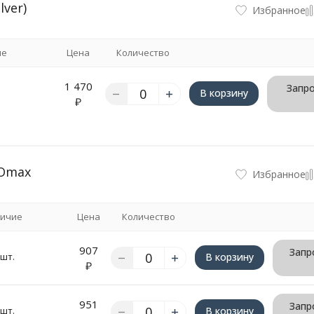
ver)
Избранное
ие
Цена
Количество
1 470
Запро
В корзину
₽
 Omax
Избранное
ичие
Цена
Количество
907
Запр
 шт.
В корзину
₽
951
Запр
 шт.
В корзину