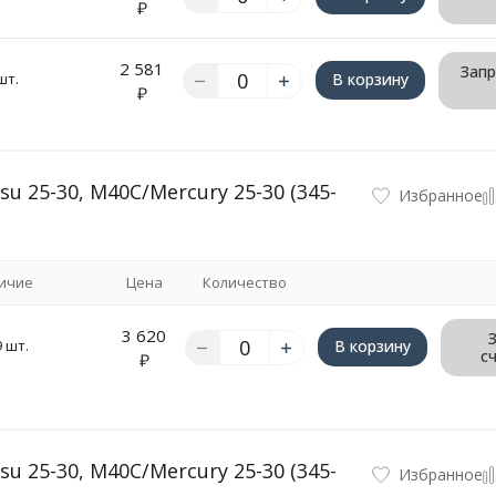
₽
2 581
Запр
шт.
В корзину
₽
 25-30, M40C/Mercury 25-30 (345-
Избранное
ичие
Цена
Количество
3 620
9 шт.
В корзину
с
₽
 25-30, M40C/Mercury 25-30 (345-
Избранное