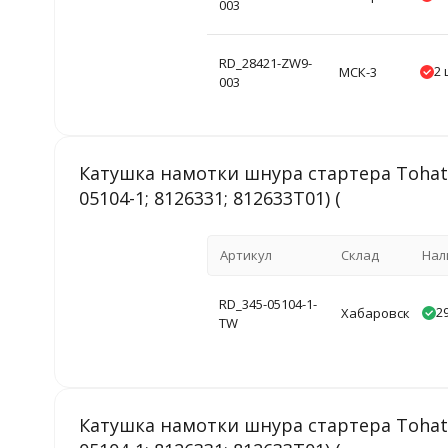
003
RD_28421-ZW9-
2 
МСК-3
003
Катушка намотки шнура стартера Tohatsu
05104-1; 8126331; 812633T01) (
Артикул
Склад
Нал
RD_345-05104-1-
2
Хабаровск
TW
Катушка намотки шнура стартера Tohatsu