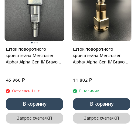
Шток поворотного
Шток поворотного
кронштейна Mercruiser
кронштейна Mercruiser
Alpha/ Alpha Gen II/ Bravo
Alpha/ Alpha Gen II/ Bravo
I/II/III (98230A1) (Quicksilver)
I/II/III (866718A01) (Omax)
₽
₽
45 960
11 802
Осталась 1 шт.
В наличии
В корзину
В корзину
Запрос счёта/КП
Запрос счёта/КП