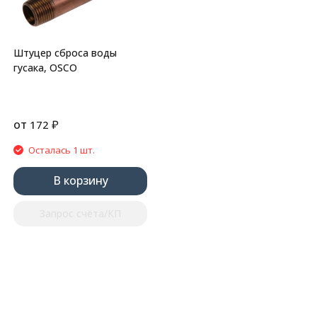
Штуцер сброса воды
гусака, OSCO
от
₽
172
Осталась 1 шт.
В корзину
Запрос счёта/КП