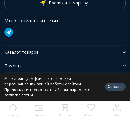
Проложить маршрут
Мы в социальных сетях:
Каталог товаров
Помощь
Мы используем файлы «cookie», для
Иформация
персонализации вашей работы с сайтом.
Хорошо
Продолжая использовать сайт вы выражаете
согласие с этим.
Политика персональных данных
Разработано в
bodysite.ru
Главная
Каталог
Корзина
Избранное
Войти