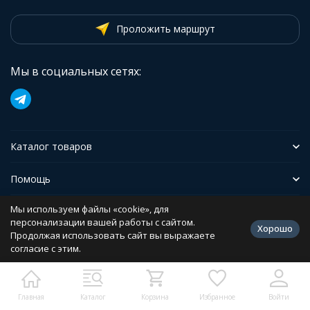
Проложить маршрут
Мы в социальных сетях:
Каталог товаров
Помощь
Мы используем файлы «cookie», для
Иформация
персонализации вашей работы с сайтом.
Хорошо
Продолжая использовать сайт вы выражаете
согласие с этим.
Политика персональных данных
Разработано в
bodysite.ru
Главная
Каталог
Корзина
Избранное
Войти