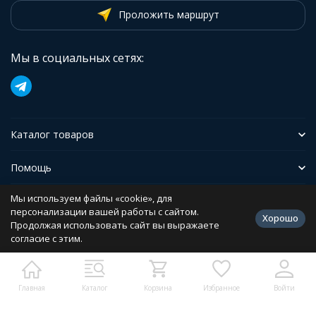
Проложить маршрут
Мы в социальных сетях:
Каталог товаров
Помощь
Мы используем файлы «cookie», для
Иформация
персонализации вашей работы с сайтом.
Хорошо
Продолжая использовать сайт вы выражаете
согласие с этим.
Политика персональных данных
Разработано в
bodysite.ru
Главная
Каталог
Корзина
Избранное
Войти