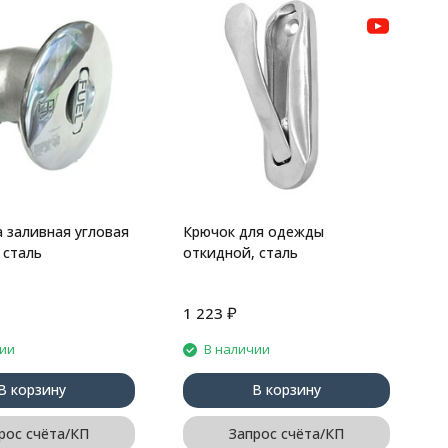
К
с
 заливная угловая
Крючок для одежды
 сталь
откидной, сталь
₽
1 223
7
чии
В наличии
В корзину
В корзину
рос счёта/КП
Запрос счёта/КП