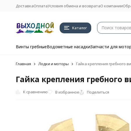
Доставка
Оплата
Условия обмена и возврата
О компании
Обр
Каталог
Винты гребные
Водометные насадки
Запчасти для мото
Главная
Лодки и моторы
Гайка крепления гребного ви
Гайка крепления гребного в
К сравнению
В избранное
Поделиться