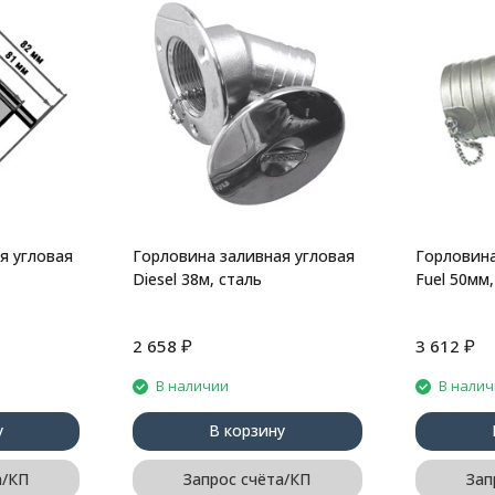
я угловая
Горловина заливная угловая
Горловина
Diesel 38м, сталь
Fuel 50мм,
₽
₽
2 658
3 612
В наличии
В нали
у
В корзину
а/КП
Запрос счёта/КП
Зап