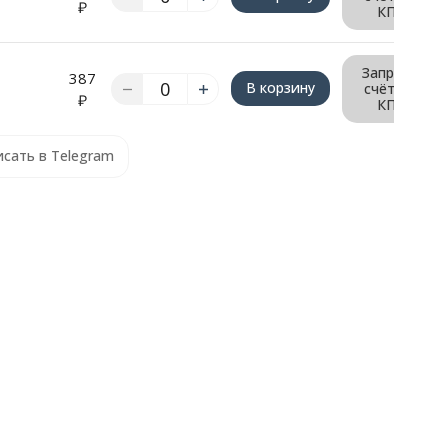
₽
КП
Запрос
387
В корзину
счёта/
₽
КП
сать в Telegram