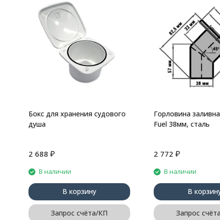
Бокс для хранения судового
Горловина заливна
душа
Fuel 38мм, сталь
₽
₽
2 688
2 772
В наличии
В наличии
В корзину
В корзин
Запрос счёта/КП
Запрос счёт