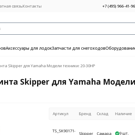
атная связь
Контакты
+7 (495) 966-41-96
ров
Аксессуары для лодок
Запчасти для снегоходов
Оборудование
нта Skipper для Yamaha Модели техники: 20-30HP
инта Skipper для Yamaha Модели
Артикул
Бренд
Склад
Наличие
TS_SK90171-
9 шт.
Skipper
Самара