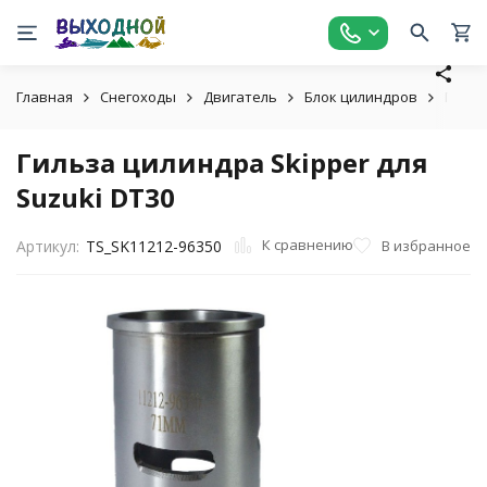
Главная
Снегоходы
Двигатель
Блок цилиндров
Гильз
Гильза цилиндра Skipper для
Suzuki DT30
К сравнению
В избранное
Артикул:
TS_SK11212-96350