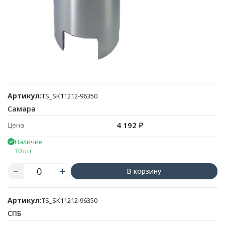
Артикул:
TS_SK11212-96350
Самара
4 192
₽
Цена
Наличие
10 шт.
В корзину
Артикул:
TS_SK11212-96350
СПБ