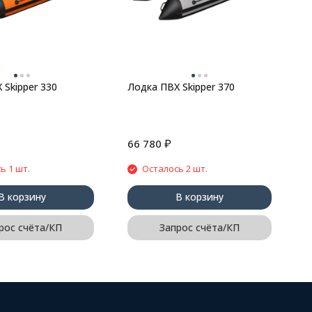
B
 Skipper 330
Лодка ПВХ Skipper 370
₽
66 780
2
ь 1 шт.
Осталось 2 шт.
В корзину
В корзину
рос счёта/КП
Запрос счёта/КП