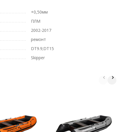
+0,50мм
ПЛМ
2002-2017
ремонт
DT9.9;DT15
Skipper
Д
B