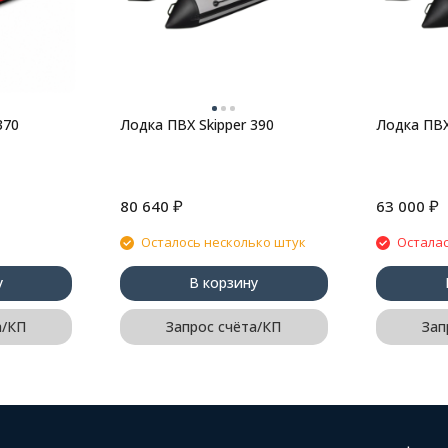
370
Лодка ПВХ Skipper 390
Лодка ПВХ
₽
₽
80 640
63 000
Осталось несколько штук
Осталас
у
В корзину
а/КП
Запрос счёта/КП
Зап