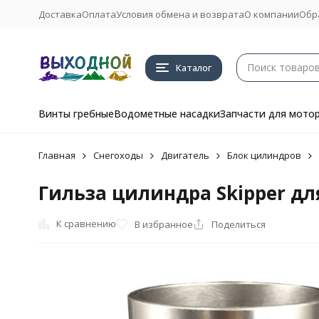
Доставка
Оплата
Условия обмена и возврата
О компании
Обр
Каталог
Винты гребные
Водометные насадки
Запчасти для мото
Главная
Снегоходы
Двигатель
Блок цилиндров
Гильза цилиндра Skipper для
К сравнению
В избранное
Поделиться