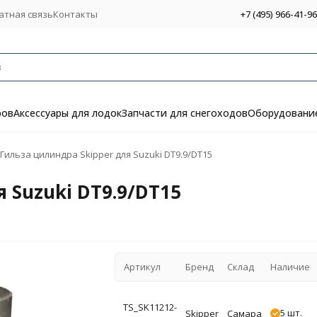
атная связь
Контакты
+7 (495) 966-41-96
ров
Аксессуары для лодок
Запчасти для снегоходов
Оборудование
Гильза цилиндра Skipper для Suzuki DT9.9/DT15
 Suzuki DT9.9/DT15
Артикул
Бренд
Склад
Наличие
TS_SK11212-
5 шт.
Skipper
Самара