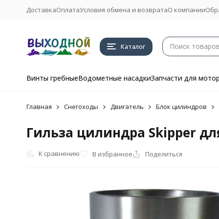
Доставка
Оплата
Условия обмена и возврата
О компании
Обр
Каталог
Винты гребные
Водометные насадки
Запчасти для мото
Главная
Снегоходы
Двигатель
Блок цилиндров
Гильза цилиндра Skipper дл
К сравнению
В избранное
Поделиться