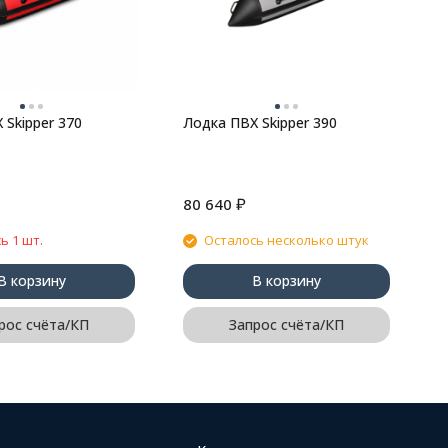
 Skipper 370
Лодка ПВХ Skipper 390
₽
80 640
6
ь 1 шт.
Осталось несколько штук
В корзину
В корзину
рос счёта/КП
Запрос счёта/КП