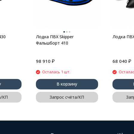
430
Лодка ПВХ Skipper
Лодка ПВХ
Фальшборт 410
₽
₽
98 910
68 040
Осталась 1 шт.
Осталас
у
В корзину
а/КП
Запрос счёта/КП
Зап