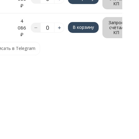
КП
₽
4
Запрос
В корзину
086
счёта/
КП
₽
сать в Telegram