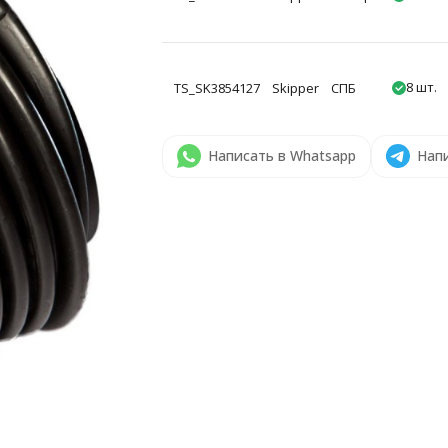
8 шт.
TS_SK3854127
Skipper
СПБ
Написать в Whatsapp
Напи