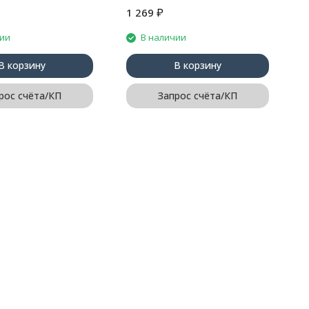
₽
1 269
7
чии
В наличии
В корзину
В корзину
рос счёта/КП
Запрос счёта/КП