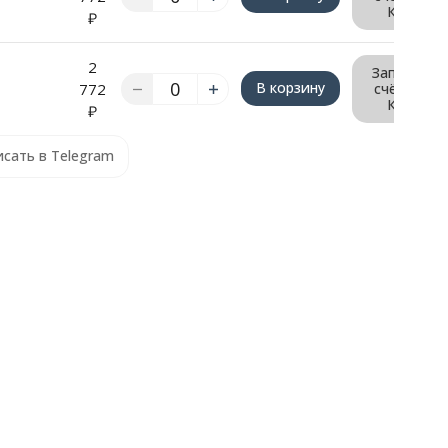
КП
₽
2
Запрос
В корзину
772
счёта/
КП
₽
сать в Telegram