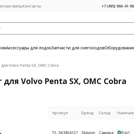
атная связь
Контакты
+7 (495) 966-41-96
ров
Аксессуары для лодок
Запчасти для снегоходов
Оборудование
 для Volvo Penta SX, OMC Cobra
 для Volvo Penta SX, OMC Cobra
Артикул
Бренд
Склад
Наличи
6 шт.
TS_SK3854127
Skipper
Самара