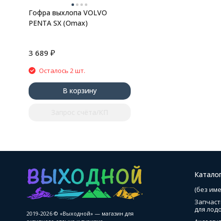
Гофра выхлопа VOLVO
PENTA SX (Omax)
₽
3 689
Осталось 2 шт.
В корзину
Запрос счёта/КП
Катало
(без име
Запчаст
для лод
2019-2026 © «Выходной» — магазин для