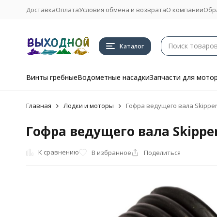
Доставка
Оплата
Условия обмена и возврата
О компании
Обр
Каталог
Винты гребные
Водометные насадки
Запчасти для мото
Главная
Лодки и моторы
Гофра ведущего вала Skipper
Гофра ведущего вала Skipper
К сравнению
В избранное
Поделиться