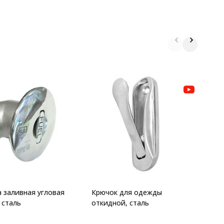
К
с
 заливная угловая
Крючок для одежды
 сталь
откидной, сталь