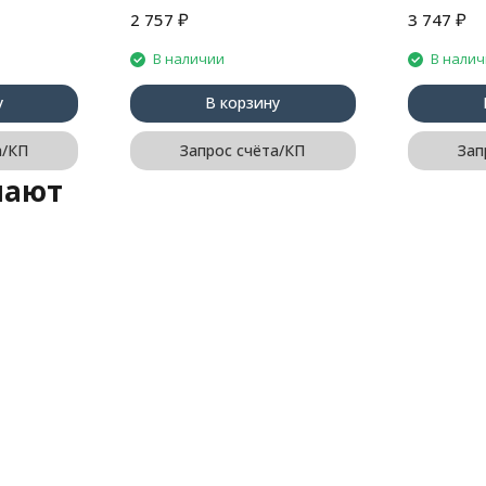
₽
₽
2 757
3 747
В наличии
В нали
у
В корзину
а/КП
Запрос счёта/КП
Зап
пают