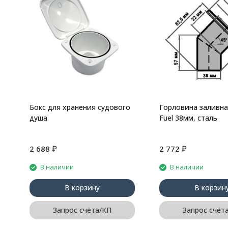
Бокс для хранения судового
Горловина заливна
душа
Fuel 38мм, сталь
₽
₽
2 688
2 772
В наличии
В наличии
В корзину
В корзин
Запрос счёта/КП
Запрос счёт