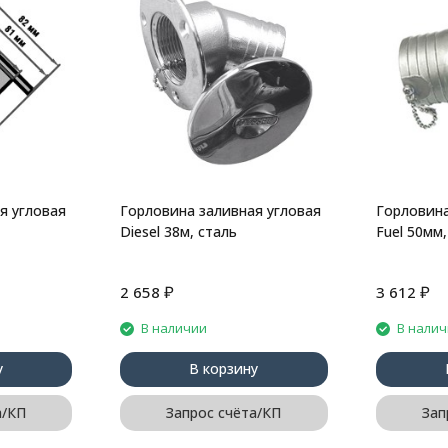
я угловая
Горловина заливная угловая
Горловина
Diesel 38м, сталь
Fuel 50мм,
₽
₽
2 658
3 612
В наличии
В нали
у
В корзину
а/КП
Запрос счёта/КП
Зап