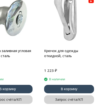
К
с
 заливная угловая
Крючок для одежды
 сталь
откидной, сталь
₽
1 223
7
чии
В наличии
В корзину
В корзину
рос счёта/КП
Запрос счёта/КП