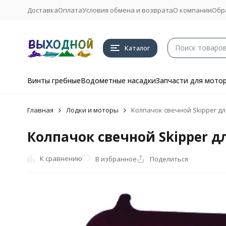
Доставка
Оплата
Условия обмена и возврата
О компании
Обр
Каталог
Винты гребные
Водометные насадки
Запчасти для мото
Главная
Лодки и моторы
Колпачок свечной Skipper дл
Колпачок свечной Skipper дл
К сравнению
В избранное
Поделиться