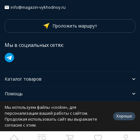
info@magazin-vykhodnoy.ru
Проложить маршрут
Мы в социальных сетях:
Каталог товаров
Помощь
Мы используем файлы «cookie», для
Иформация
персонализации вашей работы с сайтом.
Хорошо
Продолжая использовать сайт вы выражаете
согласие с этим.
Политика персональных данных
Разработано в
bodysite.ru