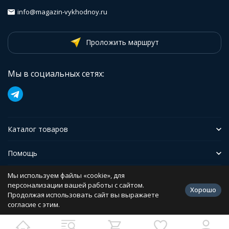
info@magazin-vykhodnoy.ru
Проложить маршрут
Мы в социальных сетях:
Каталог товаров
Помощь
Мы используем файлы «cookie», для
Иформация
персонализации вашей работы с сайтом.
Хорошо
Продолжая использовать сайт вы выражаете
согласие с этим.
Политика персональных данных
Разработано в
bodysite.ru