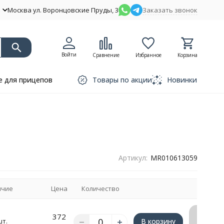
Москва ул. Воронцовские Пруды, 3
Заказать звонок
Войти
Сравнение
Избранное
Корзина
 для прицепов
Товары по акции
Новинки
Артикул:
MR010613059
ичие
Цена
Количество
Запрос
372
шт.
В корзину
счёта/