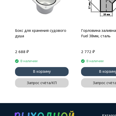
Бокс для хранения судового
Горловина заливна
душа
Fuel 38мм, сталь
₽
₽
2 688
2 772
В наличии
В наличии
В корзину
В корзин
Запрос счёта/КП
Запрос счёт
Катало