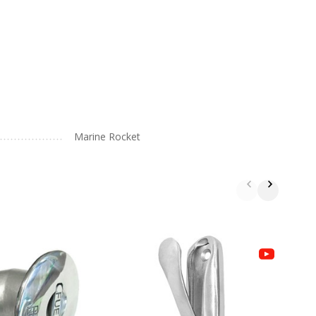
Marine Rocket
К
с