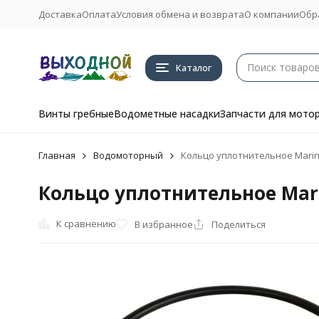
Доставка
Оплата
Условия обмена и возврата
О компании
Обр
Каталог
Винты гребные
Водометные насадки
Запчасти для мото
Главная
Водомоторный
Кольцо уплотнительное Marine 
Кольцо уплотнительное Marine
К сравнению
В избранное
Поделиться