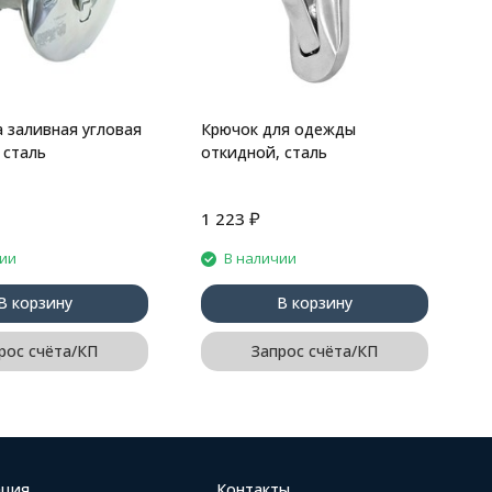
 заливная угловая
Крючок для одежды
 сталь
откидной, сталь
₽
1 223
7
чии
В наличии
В корзину
В корзину
рос счёта/КП
Запрос счёта/КП
ция
Контакты