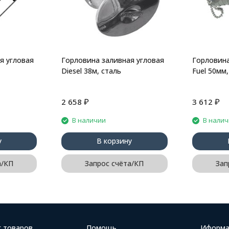
я угловая
Горловина заливная угловая
Горловина
Diesel 38м, сталь
Fuel 50мм,
₽
₽
2 658
3 612
В наличии
В нали
у
В корзину
а/КП
Запрос счёта/КП
Зап
г товаров
Помощь
Иформа