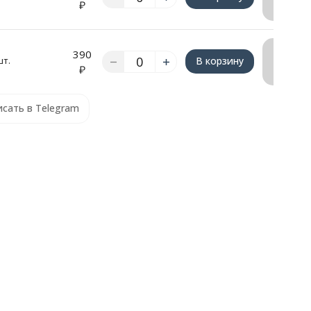
₽
КП
Запрос
390
шт.
В корзину
счёта/
₽
КП
сать в Telegram